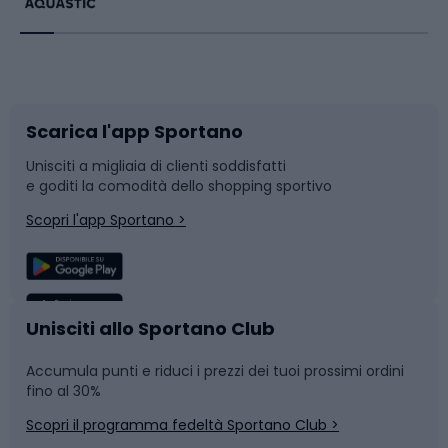
Bikepacking
Sport con le racchette
Corsa orientamento
Scarpe da ciclismo
Scarica l'app Sportano
Bushcraft
Slitte e slittini
Unisciti a migliaia di clienti soddisfatti
e goditi la comodità dello shopping sportivo
Corsa
Snowboard
Scopri l'app Sportano >
Sport di squadra
Camminata nordica
Caschi da ciclismo
Nuoto
Unisciti allo Sportano Club
Accumula punti e riduci i prezzi dei tuoi prossimi ordini
Skitouring
Pattinaggio
fino al 30%
Scopri il programma fedeltà Sportano Club >