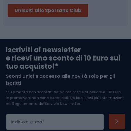
Sci
Pesca
Unisciti allo Sportano Club
Campeggio
Accessori per biciclette
Abbigliamento da escursionismo
Componenti per biciclette
Iscriviti ai newsletter
e ricevi uno sconto di 10 Euro sul
Arrampicata
tuo acquisto!*
Sconti unici e accesso alle novità solo per gli
Medicina dello sport
iscritti
*su prodotti non scontati del valore totale superiore a 100 Euro,
Abbigliamento ciclistico
le promozioni non sono cumulabili tra loro, trovi più informazioni
nel
Regolamento del Servizio Newsletter.
Indirizzo e-mail