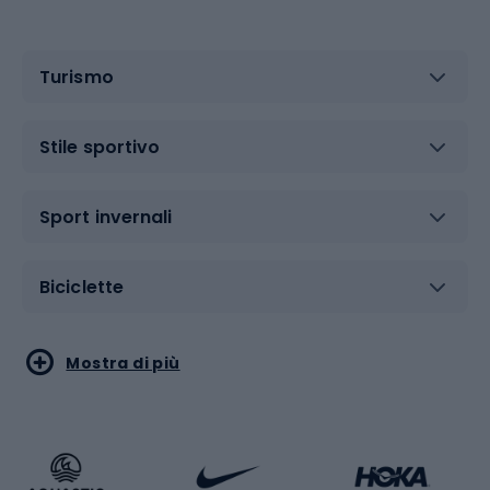
Turismo
Stile sportivo
Sport invernali
Biciclette
Sport acquatici
Sport di arti marziali
Mostra di più
Calzature da escursionismo
Palestra e fitness