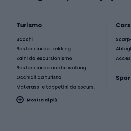
Turismo
Cors
Sacchi
Scarp
Bastoncini da trekking
Abbig
Zaini da escursionismo
Acces
Bastoncini da nordic walking
Spor
Occhiali da turista
Materassi e tappetini da escursionismo
Scarp
Mostra di più
Pallon
Stile sportivo
Scarp
Abbigliamento sportivo
Porte 
Calzature sportive
Abbig