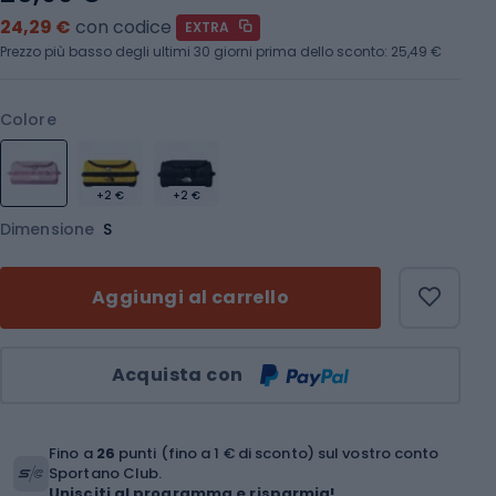
24,29 €
con codice
EXTRA
Prezzo più basso degli ultimi 30 giorni prima dello sconto:
25,49 €
Colore
+2 €
+2 €
Dimensione
S
Aggiungi al carrello
Quantità
Acquista con
Fino a
26
punti (fino a 1 € di sconto) sul vostro conto
Sportano Club.
Unisciti al programma e risparmia!