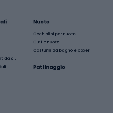
ali
Nuoto
Occhialini per nuoto
Cuffie nuoto
Costumi da bagno e boxer
Abbigliamento per sport da combattimento
Pattinaggio
iali
iali
Monopattini
Pattini a rotelle
Pattini in linea
s cardio
Skateboard
Attrezzature per l'allenamento della forza
Protezioni per pattinaggio