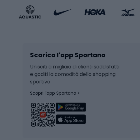
Accessori Sportstyle
Abbig
Sport invernali
Casc
Sci
Caschi
Scarica l'app Sportano
Sci di fondo
Casch
Hockey
Casch
Unisciti a migliaia di clienti soddisfatti
e goditi la comodità dello shopping
Snowboard
sportivo
Skit
Skitouring
Scopri l'app Sportano >
Pattini da ghiaccio
Sci da
Scarpo
Biciclette
Baston
Biciclette elettriche
Abbig