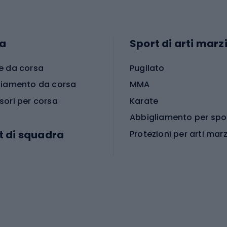
a
Sport di arti marzi
e da corsa
Pugilato
liamento da corsa
MMA
sori per corsa
Karate
t di squadra
Protezioni per arti marz
Accessori per arti marz
e da calcio
i da calcio
Palestra e fitness
e da pallamano
da calcio
Attrezzature per fitnes
liamento da calcio