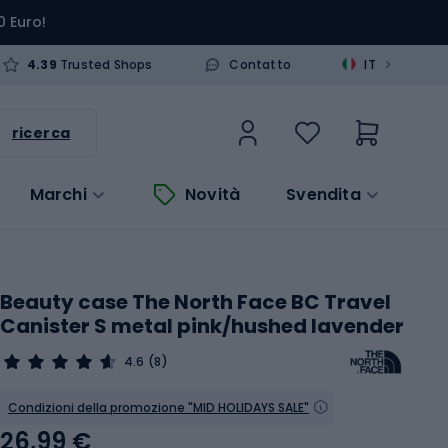
0 Euro!
>
4.39
Trusted Shops
Contatto
IT
ricerca
Marchi
Novità
Svendita
Beauty case The North Face BC Travel
Canister S metal pink/hushed lavender
4.6
(8)
Condizioni della promozione "MID HOLIDAYS SALE"
26,99 €