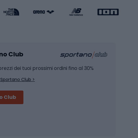
Caschi da pattinaggio
Pesca
mento
Pesca alla carpa
ano Club
Pesca al siluro
hette
Pesca a spinning
rezzi dei tuoi prossimi ordini fino al 30%
Pesca con galleggiante
 Sportano Club >
Pesca al feeder di fondo
no Club
Accessori per biciclette
Occhiali da ciclismo
is
Borse da ciclismo