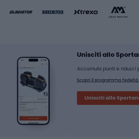
liamento da basket
Yoga
Abbigliamento fitness
hi da ciclismo
Calzature fitness
Accessori per l'allena
 integrali
Unisciti allo Sport
i da strada
Sport con le racc
i MTB
Accumula punti e riduci i p
Squash
Scopri il programma fedeltà
ouring
Badminton
Ping pong
Unisciti allo Sporta
 sci alpinismo
Tennis
ni da sci alpinismo
Padel
cini da sci alpinismo
Abbigliamento da tenn
liamento da skitouring