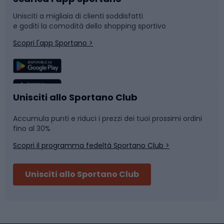
Unisciti a migliaia di clienti soddisfatti
e goditi la comodità dello shopping sportivo
Corsa
Snowboard
Scopri l'app Sportano >
Sport di squadra
Camminata nordica
Caschi da ciclismo
Nuoto
Unisciti allo Sportano Club
Accumula punti e riduci i prezzi dei tuoi prossimi ordini
Skitouring
Pattinaggio
fino al 30%
Scopri il programma fedeltà Sportano Club >
Sci
Pesca
Unisciti allo Sportano Club
Campeggio
Accessori per biciclette
Abbigliamento da escursionismo
Componenti per biciclette