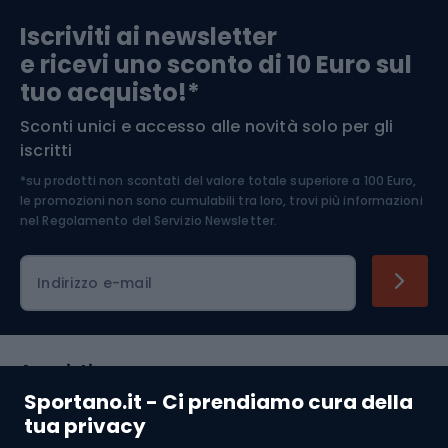
Iscriviti ai newsletter
e ricevi uno sconto di 10 Euro sul
Arrampicata
tuo acquisto!*
Sconti unici e accesso alle novità solo per gli
Medicina dello sport
iscritti
*su prodotti non scontati del valore totale superiore a 100 Euro,
Abbigliamento ciclistico
le promozioni non sono cumulabili tra loro, trovi più informazioni
nel
Regolamento del Servizio Newsletter.
Indirizzo e-mail
Acquisti
Sportano.it - Ci prendiamo cura della
Servizio clienti
tua privacy