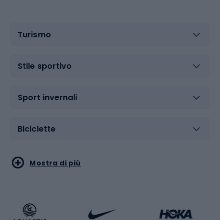
Turismo
Stile sportivo
Sport invernali
Biciclette
Sport acquatici
Sport di arti marziali
Mostra di più
Calzature da escursionismo
Palestra e fitness