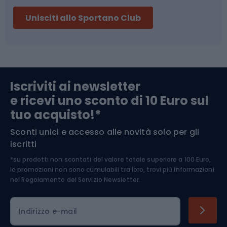
Sci
Pesca
Unisciti allo Sportano Club
Campeggio
Accessori per biciclette
Abbigliamento da escursionismo
Componenti per biciclette
Iscriviti ai newsletter
e ricevi uno sconto di 10 Euro sul
Arrampicata
tuo acquisto!*
Sconti unici e accesso alle novità solo per gli
Medicina dello sport
iscritti
*su prodotti non scontati del valore totale superiore a 100 Euro,
Abbigliamento ciclistico
le promozioni non sono cumulabili tra loro, trovi più informazioni
nel
Regolamento del Servizio Newsletter.
Indirizzo e-mail