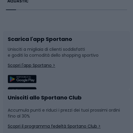
Bikepacking
Sport con le racchette
Corsa orientamento
Scarpe da ciclismo
Scarica l'app Sportano
Bushcraft
Slitte e slittini
Unisciti a migliaia di clienti soddisfatti
e goditi la comodità dello shopping sportivo
Corsa
Snowboard
Scopri l'app Sportano >
Sport di squadra
Camminata nordica
Caschi da ciclismo
Nuoto
Unisciti allo Sportano Club
Accumula punti e riduci i prezzi dei tuoi prossimi ordini
Skitouring
Pattinaggio
fino al 30%
Scopri il programma fedeltà Sportano Club >