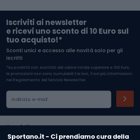
Abbigliamento da escursionismo
Componenti per biciclette
Iscriviti ai newsletter
e ricevi uno sconto di 10 Euro sul
Arrampicata
tuo acquisto!*
Sconti unici e accesso alle novità solo per gli
Medicina dello sport
iscritti
*su prodotti non scontati del valore totale superiore a 100 Euro,
Abbigliamento ciclistico
le promozioni non sono cumulabili tra loro, trovi più informazioni
nel
Regolamento del Servizio Newsletter.
Indirizzo e-mail
Acquisti
Sportano.it - Ci prendiamo cura della