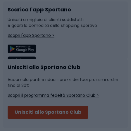
Scarica l'app Sportano
Bushcraft
Slitte e slittini
Unisciti a migliaia di clienti soddisfatti
e goditi la comodità dello shopping sportivo
Corsa
Snowboard
Scopri l'app Sportano >
Sport di squadra
Camminata nordica
Caschi da ciclismo
Nuoto
Unisciti allo Sportano Club
Accumula punti e riduci i prezzi dei tuoi prossimi ordini
Skitouring
Pattinaggio
fino al 30%
Scopri il programma fedeltà Sportano Club >
Sci
Pesca
Unisciti allo Sportano Club
Campeggio
Accessori per biciclette