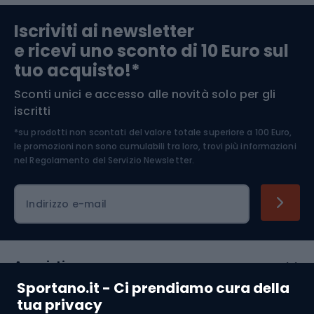
Abbigliamento da escursionismo
Componenti per biciclette
Iscriviti ai newsletter
e ricevi uno sconto di 10 Euro sul
Arrampicata
tuo acquisto!*
Sconti unici e accesso alle novità solo per gli
Medicina dello sport
iscritti
*su prodotti non scontati del valore totale superiore a 100 Euro,
Abbigliamento ciclistico
le promozioni non sono cumulabili tra loro, trovi più informazioni
nel
Regolamento del Servizio Newsletter.
Indirizzo e-mail
Acquisti
Sportano.it - Ci prendiamo cura della
Servizio clienti
tua privacy