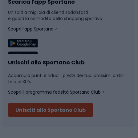
Scarica l'app Sportano
Bushcraft
Slitte e slittini
Unisciti a migliaia di clienti soddisfatti
e goditi la comodità dello shopping sportivo
Corsa
Snowboard
Scopri l'app Sportano >
Sport di squadra
Camminata nordica
Caschi da ciclismo
Nuoto
Unisciti allo Sportano Club
Accumula punti e riduci i prezzi dei tuoi prossimi ordini
Skitouring
Pattinaggio
fino al 30%
Scopri il programma fedeltà Sportano Club >
Sci
Pesca
Unisciti allo Sportano Club
Campeggio
Accessori per biciclette