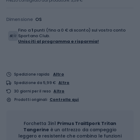
Prezzo consigliato dal produttore: 3,59 €
Dimensione
OS
Fino a
1
punti (fino a 0 € di sconto) sul vostro conto
Sportano Club.
Unisciti al programma e risparmia!
Spedizione rapida
Altro
Spedizione da 5,99 €
Altro
30 giorni per il reso
Altro
Prodotti originali
Controlla qui
Forchetta 3in1
Primus TrailSpork Tritan
Tangerine
è un attrezzo da campeggio
leggero e resistente che combina le funzioni