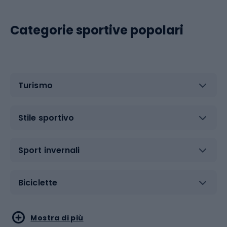
Categorie sportive popolari
Turismo
Stile sportivo
Sport invernali
Biciclette
Sport acquatici
Sport di arti marziali
Mostra di più