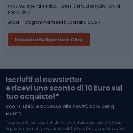
Accumula punti e riduci i prezzi dei tuoi prossimi ordini
Skitouring
Pattinaggio
fino al 30%
Scopri il programma fedeltà Sportano Club >
Sci
Pesca
Unisciti allo Sportano Club
Campeggio
Accessori per biciclette
Abbigliamento da escursionismo
Componenti per biciclette
Iscriviti ai newsletter
e ricevi uno sconto di 10 Euro sul
Arrampicata
tuo acquisto!*
Sconti unici e accesso alle novità solo per gli
Medicina dello sport
iscritti
*su prodotti non scontati del valore totale superiore a 100 Euro,
Abbigliamento ciclistico
le promozioni non sono cumulabili tra loro, trovi più informazioni