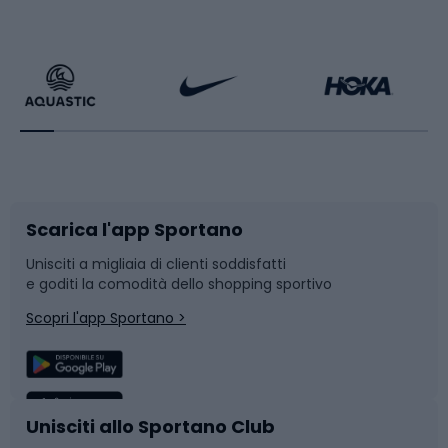
Calzature da escursionismo
Palestra e fitness
Bikepacking
Sport con le racchette
Corsa orientamento
Scarpe da ciclismo
Scarica l'app Sportano
Bushcraft
Slitte e slittini
Unisciti a migliaia di clienti soddisfatti
e goditi la comodità dello shopping sportivo
Corsa
Snowboard
Scopri l'app Sportano >
Sport di squadra
Camminata nordica
Caschi da ciclismo
Nuoto
Unisciti allo Sportano Club