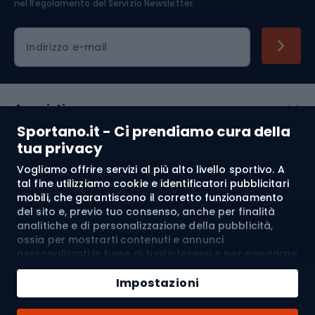
nel
Regolamento del Servizio Newsletter.
Indirizzo e-mail
Acquisti
Sportano.it - Ci prendiamo cura della
Servizio clienti
tua privacy
Vogliamo offrire servizi al più alto livello sportivo. A
Regolamento
tal fine utilizziamo cookie e identificatori pubblicitari
mobili, che garantiscono il corretto funzionamento
Chi siamo
del sito e, previo tuo consenso, anche per finalità
analitiche e di personalizzazione della pubblicità,
ossia per mostrarti contenuti e annunci
personalizzati in base ai tuoi interessi e per misurarne
Spedizione a:
IT
l’efficacia. I cookie e gli identificatori pubblicitari
Aggiungi al carrello
mobili possono essere utilizzati sia per attività
Impostazioni
pubblicitarie personalizzate sia non personalizzate, a
Quantità
seconda dei consensi da te espressi. Se clicchi su
© 2026 Sportano