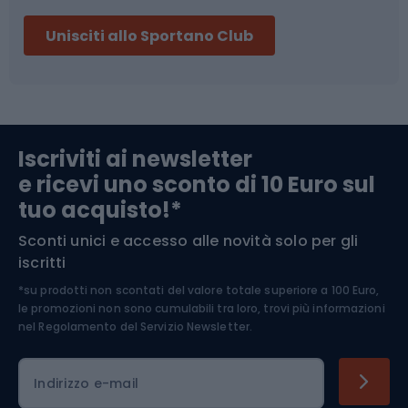
Sci
Pesca
Unisciti allo Sportano Club
Campeggio
Accessori per biciclette
Abbigliamento da escursionismo
Componenti per biciclette
Iscriviti ai newsletter
e ricevi uno sconto di 10 Euro sul
Arrampicata
tuo acquisto!*
Sconti unici e accesso alle novità solo per gli
Medicina dello sport
iscritti
*su prodotti non scontati del valore totale superiore a 100 Euro,
Abbigliamento ciclistico
le promozioni non sono cumulabili tra loro, trovi più informazioni
nel
Regolamento del Servizio Newsletter.
Indirizzo e-mail