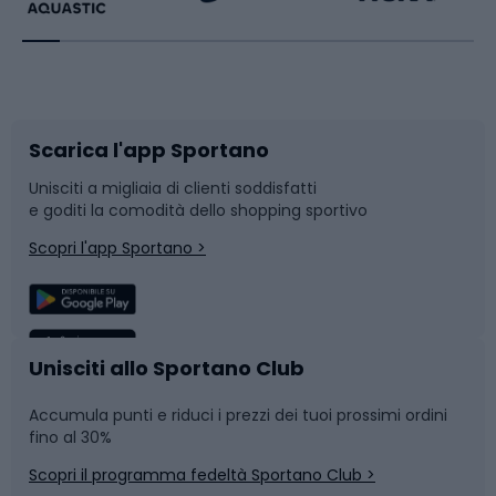
Bikepacking
Sport con le racchette
Corsa orientamento
Scarpe da ciclismo
Scarica l'app Sportano
Bushcraft
Slitte e slittini
Unisciti a migliaia di clienti soddisfatti
e goditi la comodità dello shopping sportivo
Corsa
Snowboard
Scopri l'app Sportano >
Sport di squadra
Camminata nordica
Caschi da ciclismo
Nuoto
Unisciti allo Sportano Club
Accumula punti e riduci i prezzi dei tuoi prossimi ordini
Skitouring
Pattinaggio
fino al 30%
Scopri il programma fedeltà Sportano Club >