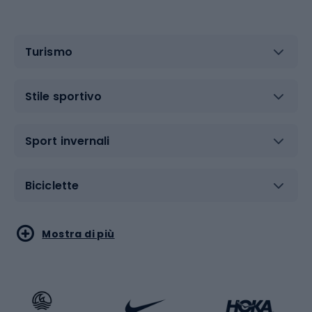
Turismo
Stile sportivo
Sport invernali
Biciclette
Sport acquatici
Sport di arti marziali
Mostra di più
Calzature da escursionismo
Palestra e fitness