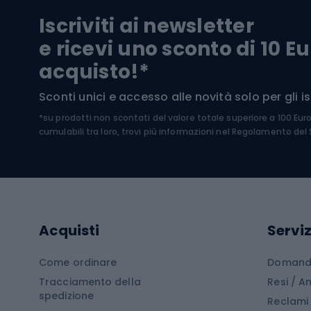
Pantal
Iscriviti ai newsletter
Biciclette da ghiaia
Scarpo
e ricevi uno sconto di 10 Eu
Biciclette per bambini
Occhia
acquisto!*
Sci di
Sport acquatici
Sconti unici e accesso alle novità solo per gli isc
Sci pe
*su prodotti non scontati del valore totale superiore a 100 Eur
Costumi da bagno
Caschi
cumulabili tra loro, trovi più informazioni nel
Regolamento del S
Kayak
Abbig
Gommoni
Cam
Tavole SUP
Mute in neoprene
Acces
Acquisti
Serviz
Cucin
Calzature da escursionismo
Come ordinare
Domande
Tracciamento della
Resi / 
Stivali da trekking
Mobil
spedizione
Reclami