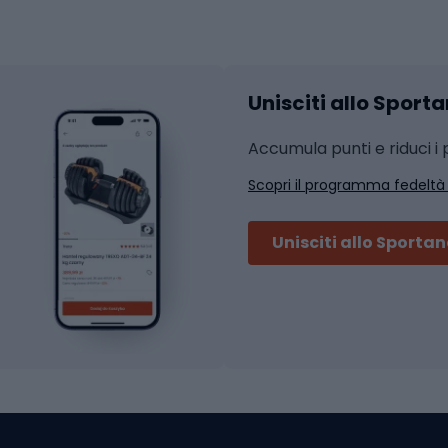
hi da ciclismo
Calzature fitness
Accessori per l'allena
 integrali
Unisciti allo Sport
i da strada
Sport con le racc
i MTB
Accumula punti e riduci i p
Squash
Scopri il programma fedeltà
ouring
Badminton
Ping pong
Unisciti allo Sporta
 sci alpinismo
Tennis
ni da sci alpinismo
Padel
cini da sci alpinismo
Abbigliamento da tenn
liamento da skitouring
Scarpe da ciclis
Scarponi da MTB