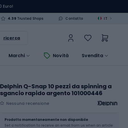
0 Euro!
>
4.39
Trusted Shops
Contatto
IT
ricerca
Marchi
Novità
Svendita
Delphin Q-Snap 10 pezzi da spinning a
sgancio rapido argento 101000446
Nessuna recensione
Dimensione
Prodotto momentaneamente non disponibile
Set a notification to receive an email from us when an article
Scegli un'opzione...