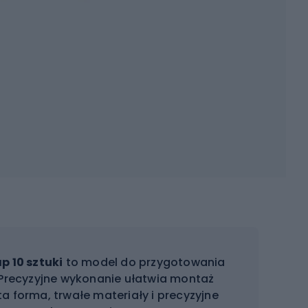
p 10 sztuki
to model do przygotowania
 Precyzyjne wykonanie ułatwia montaż
a forma, trwałe materiały i precyzyjne