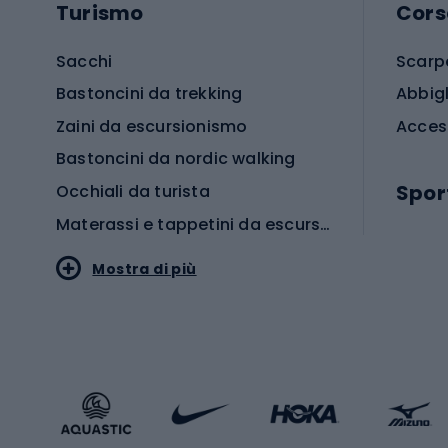
Turismo
Cors
Sacchi
Scarp
Bastoncini da trekking
Abbig
Zaini da escursionismo
Acces
Bastoncini da nordic walking
Spor
Occhiali da turista
Materassi e tappetini da escursionismo
Scarp
Mostra di più
Pallon
Stile sportivo
Scarp
Abbigliamento sportivo
Porte 
Calzature sportive
Abbig
Accessori Sportstyle
Abbig