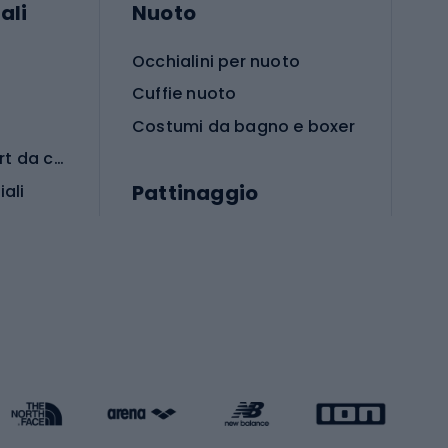
ali
Nuoto
Occhialini per nuoto
Cuffie nuoto
Costumi da bagno e boxer
Abbigliamento per sport da combattimento
Pattinaggio
iali
iali
Monopattini
Pattini a rotelle
Pattini in linea
s cardio
Skateboard
Attrezzature per l'allenamento della forza
Protezioni per pattinaggio
Caschi da pattinaggio