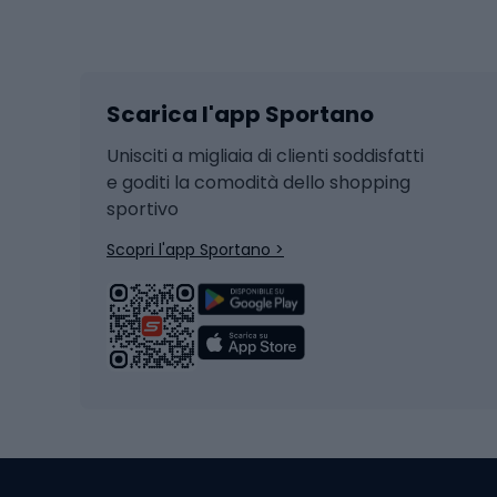
Sport invernali
Casc
Sci
Caschi
Scarica l'app Sportano
Sci di fondo
Casch
Hockey
Casch
Unisciti a migliaia di clienti soddisfatti
e goditi la comodità dello shopping
Snowboard
sportivo
Skit
Skitouring
Scopri l'app Sportano >
Pattini da ghiaccio
Sci da
Scarpo
Biciclette
Baston
Biciclette elettriche
Abbig
Biciclette da MTB
Sci
Biciclette da strada
Biciclette da trekking