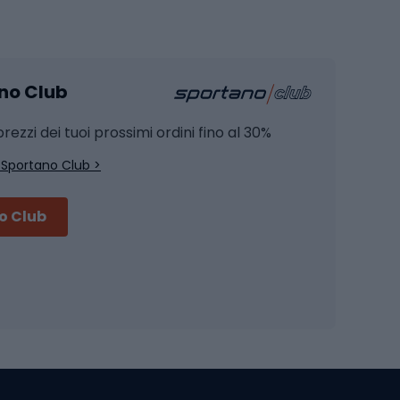
Pesca
mento
Pesca alla carpa
ano Club
Pesca al siluro
hette
Pesca a spinning
rezzi dei tuoi prossimi ordini fino al 30%
Pesca con galleggiante
 Sportano Club >
Pesca al feeder di fondo
no Club
Accessori per biciclette
Occhiali da ciclismo
is
Borse da ciclismo
Luci per biciclette
mo
Sedili per cicli
Serrature per biciclette