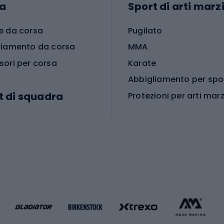
a
Sport di arti marzi
e da corsa
Pugilato
liamento da corsa
MMA
sori per corsa
Karate
t di squadra
Protezioni per arti marz
Accessori per arti marz
e da calcio
i da calcio
Palestra e fitness
e da pallamano
da calcio
Attrezzature per fitnes
liamento da calcio
liamento da basket
Yoga
Abbigliamento fitness