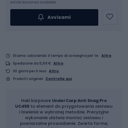
article becomes available.
Avvisami
Stiamo calcolando il tempo di consegna per te
Altro
Spedizione da 5,99 €
Altro
30 giorni per il reso
Altro
Prodotti originali
Controlla qui
Haki karpiowe
UnderCarp Anti Snag Pro
UC455
to element do przygotowania zestawu
i łowienia w wybranej metodzie. Precyzyjne
wykonanie ułatwia montaż zestawu i
powtarzalne prowadzenie. Zwarta forma,