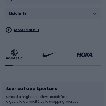
Biciclette
Sport acquatici
Sport di arti marziali
Mostra di più
Calzature da escursionismo
Palestra e fitness
Bikepacking
Sport con le racchette
Corsa orientamento
Scarpe da ciclismo
Scarica l'app Sportano
Bushcraft
Slitte e slittini
Unisciti a migliaia di clienti soddisfatti
e goditi la comodità dello shopping sportivo
Corsa
Snowboard