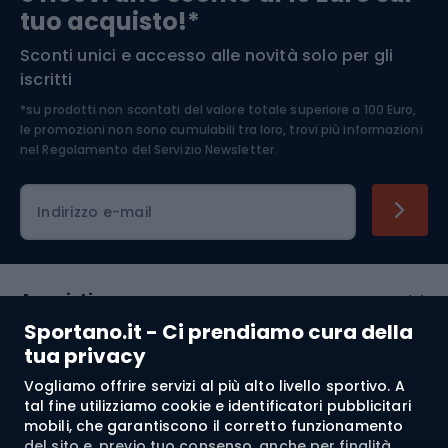
tuo acquisto!*
Sconti unici e accesso alle novità solo per gli
Medicina dello sport
iscritti
*su prodotti non scontati del valore totale superiore a 100 Euro,
Abbigliamento ciclistico
le promozioni non sono cumulabili tra loro, trovi più informazioni
nel
Regolamento del Servizio Newsletter.
Indirizzo e-mail
Acquisti
Sportano.it - Ci prendiamo cura della
Servizio clienti
tua privacy
Vogliamo offrire servizi al più alto livello sportivo. A
Regolamento
tal fine utilizziamo cookie e identificatori pubblicitari
mobili, che garantiscono il corretto funzionamento
Chi siamo
del sito e, previo tuo consenso, anche per finalità