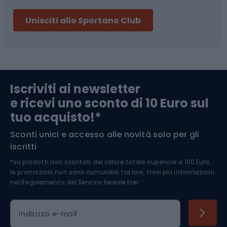
Sci
Pesca
Unisciti allo Sportano Club
Campeggio
Accessori per biciclette
Abbigliamento da escursionismo
Componenti per biciclette
Iscriviti ai newsletter
e ricevi uno sconto di 10 Euro sul
Arrampicata
tuo acquisto!*
Sconti unici e accesso alle novità solo per gli
Medicina dello sport
iscritti
*su prodotti non scontati del valore totale superiore a 100 Euro,
Abbigliamento ciclistico
le promozioni non sono cumulabili tra loro, trovi più informazioni
nel
Regolamento del Servizio Newsletter.
Indirizzo e-mail