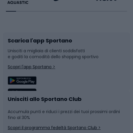
Bikepacking
Sport con le racchette
Corsa orientamento
Scarpe da ciclismo
Scarica l'app Sportano
Bushcraft
Slitte e slittini
Unisciti a migliaia di clienti soddisfatti
e goditi la comodità dello shopping sportivo
Corsa
Snowboard
Scopri l'app Sportano >
Sport di squadra
Camminata nordica
Caschi da ciclismo
Nuoto
Unisciti allo Sportano Club
Accumula punti e riduci i prezzi dei tuoi prossimi ordini
Skitouring
Pattinaggio
fino al 30%
Scopri il programma fedeltà Sportano Club >