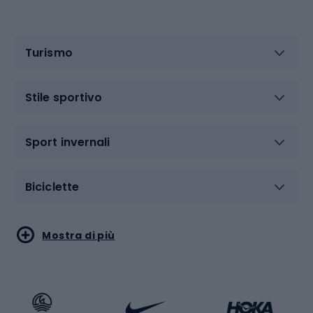
Turismo
Stile sportivo
Sport invernali
Biciclette
Sport acquatici
Sport di arti marziali
Mostra di più
Calzature da escursionismo
Palestra e fitness