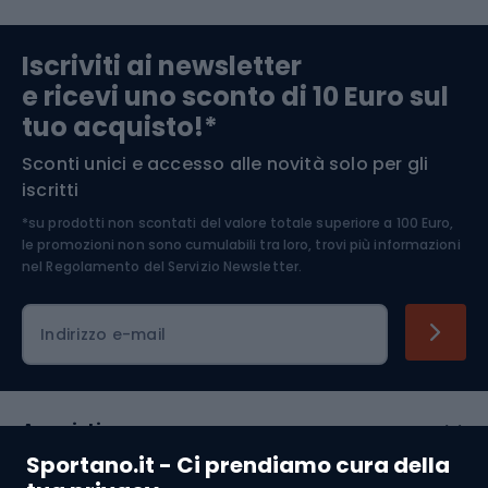
Abbigliamento da escursionismo
Componenti per biciclette
Iscriviti ai newsletter
e ricevi uno sconto di 10 Euro sul
Arrampicata
tuo acquisto!*
Sconti unici e accesso alle novità solo per gli
Medicina dello sport
iscritti
*su prodotti non scontati del valore totale superiore a 100 Euro,
Abbigliamento ciclistico
le promozioni non sono cumulabili tra loro, trovi più informazioni
nel
Regolamento del Servizio Newsletter.
Indirizzo e-mail
Acquisti
Sportano.it - Ci prendiamo cura della
Servizio clienti