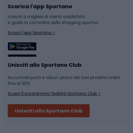
Scarica l'app Sportano
Bushcraft
Slitte e slittini
Unisciti a migliaia di clienti soddisfatti
e goditi la comodità dello shopping sportivo
Corsa
Snowboard
Scopri l'app Sportano >
Sport di squadra
Camminata nordica
Caschi da ciclismo
Nuoto
Unisciti allo Sportano Club
Accumula punti e riduci i prezzi dei tuoi prossimi ordini
Skitouring
Pattinaggio
fino al 30%
Scopri il programma fedeltà Sportano Club >
Sci
Pesca
Unisciti allo Sportano Club
Campeggio
Accessori per biciclette