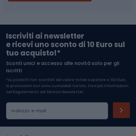
Campeggio
Accessori per biciclette
Abbigliamento da escursionismo
Componenti per biciclette
Iscriviti ai newsletter
e ricevi uno sconto di 10 Euro sul
Arrampicata
tuo acquisto!*
Sconti unici e accesso alle novità solo per gli
Medicina dello sport
iscritti
*su prodotti non scontati del valore totale superiore a 100 Euro,
Abbigliamento ciclistico
le promozioni non sono cumulabili tra loro, trovi più informazioni
nel
Regolamento del Servizio Newsletter.
Indirizzo e-mail