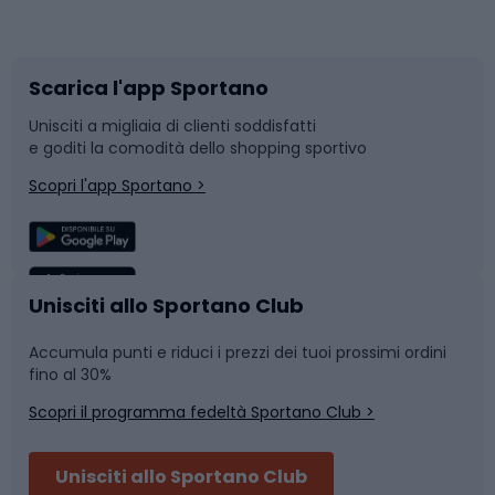
Corsa orientamento
Scarpe da ciclismo
Scarica l'app Sportano
Bushcraft
Slitte e slittini
Unisciti a migliaia di clienti soddisfatti
e goditi la comodità dello shopping sportivo
Corsa
Snowboard
Scopri l'app Sportano >
Sport di squadra
Camminata nordica
Caschi da ciclismo
Nuoto
Unisciti allo Sportano Club
Accumula punti e riduci i prezzi dei tuoi prossimi ordini
Skitouring
Pattinaggio
fino al 30%
Scopri il programma fedeltà Sportano Club >
Sci
Pesca
Unisciti allo Sportano Club