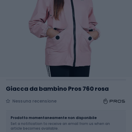
Giacca da bambino Pros 760 rosa
Nessuna recensione
Dimensione
Tabella delle taglie
Prodotto momentaneamente non disponibile
Set a notification to receive an email from us when an
Scegli un'opzione...
article becomes available.