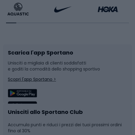
Bikepacking
Sport con le racchette
Corsa orientamento
Scarpe da ciclismo
Scarica l'app Sportano
Bushcraft
Slitte e slittini
Unisciti a migliaia di clienti soddisfatti
e goditi la comodità dello shopping sportivo
Corsa
Snowboard
Scopri l'app Sportano >
Sport di squadra
Camminata nordica
Caschi da ciclismo
Nuoto
Unisciti allo Sportano Club
Accumula punti e riduci i prezzi dei tuoi prossimi ordini
Skitouring
Pattinaggio
fino al 30%