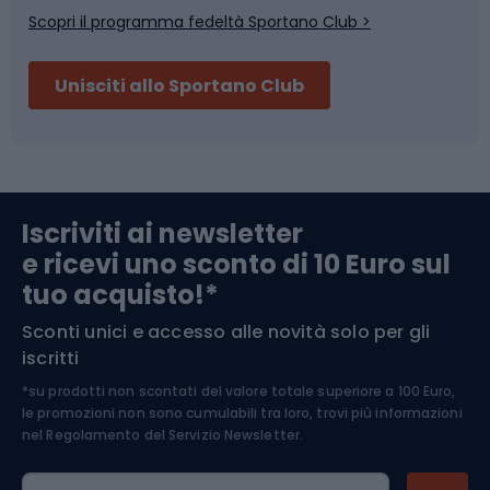
Scopri il programma fedeltà Sportano Club >
Sci
Pesca
Unisciti allo Sportano Club
Campeggio
Accessori per biciclette
Abbigliamento da escursionismo
Componenti per biciclette
Iscriviti ai newsletter
e ricevi uno sconto di 10 Euro sul
Arrampicata
tuo acquisto!*
Sconti unici e accesso alle novità solo per gli
Medicina dello sport
iscritti
*su prodotti non scontati del valore totale superiore a 100 Euro,
Abbigliamento ciclistico
le promozioni non sono cumulabili tra loro, trovi più informazioni
nel
Regolamento del Servizio Newsletter.