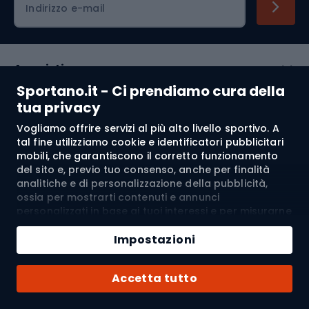
Indirizzo e-mail
Acquisti
Sportano.it - Ci prendiamo cura della
Servizio clienti
tua privacy
Vogliamo offrire servizi al più alto livello sportivo. A
Regolamento
tal fine utilizziamo cookie e identificatori pubblicitari
mobili, che garantiscono il corretto funzionamento
Chi siamo
del sito e, previo tuo consenso, anche per finalità
analitiche e di personalizzazione della pubblicità,
ossia per mostrarti contenuti e annunci
personalizzati in base ai tuoi interessi e per misurarne
Spedizione a:
IT
l’efficacia. I cookie e gli identificatori pubblicitari
mobili possono essere utilizzati sia per attività
Impostazioni
pubblicitarie personalizzate sia non personalizzate, a
seconda dei consensi da te espressi. Se clicchi su
© 2026 Sportano
Accetta tutto
“Accetta tutto”, acconsenti al trattamento dei tuoi
dati personali da parte di SPORTANO.COM Sp. z o.o. e
dei suoi Partner Fidati, inclusa la personalizzazione