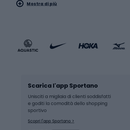
Mostra di più
Pallon
Stile sportivo
Scarp
Abbigliamento sportivo
Porte 
Calzature sportive
Abbig
Accessori Sportstyle
Abbig
Sport invernali
Casc
Sci
Caschi
Scarica l'app Sportano
Sci di fondo
Casch
Hockey
Casch
Unisciti a migliaia di clienti soddisfatti
e goditi la comodità dello shopping
Snowboard
sportivo
Skit
Skitouring
Scopri l'app Sportano >
Pattini da ghiaccio
Sci da