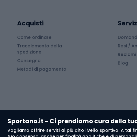
Cam
Tavole SUP
Mute in neoprene
Acces
Acquisti
Serviz
Cucin
Calzature da escursionismo
Come ordinare
Domande
Tracciamento della
Resi / 
Stivali da trekking
Mobil
spedizione
Reclami
Consegna
Scarponi da montagna
Tende 
Blog
Metodi di pagamento
Scarponi da trekking
Bikepacking
Giacc
Pantal
Corsa orientamento
Pantal
Sportano.it - Ci prendiamo cura della tu
Giacch
Vogliamo offrire servizi al più alto livello sportivo. A tal
Pantal
tuo consenso, anche per finalità analitiche e di personali