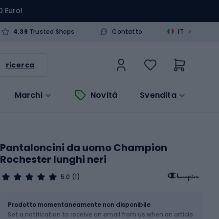
0 Euro!
>
4.39
Trusted Shops
Contatto
IT
ricerca
Marchi
Novità
Svendita
Pantaloncini da uomo Champion
Rochester lunghi neri
5.0
(1)
Dimensione
Tabella delle taglie
Prodotto momentaneamente non disponibile
Set a notification to receive an email from us when an article