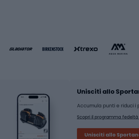
i da calcio
Palestra e fitness
e da pallamano
da calcio
Attrezzature per fitnes
liamento da calcio
liamento da basket
Yoga
Abbigliamento fitness
hi da ciclismo
Calzature fitness
Accessori per l'allena
 integrali
Unisciti allo Sport
i da strada
Sport con le racc
i MTB
Accumula punti e riduci i p
Squash
Scopri il programma fedeltà
ouring
Badminton
Ping pong
Unisciti allo Sporta
 sci alpinismo