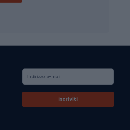
Accessori per biciclette
Occhiali da ciclismo
is
Borse da ciclismo
Luci per biciclette
mo
Sedili per cicli
Serrature per biciclette
Scarpe da ciclismo con plateau
Zaini da ciclismo
Indirizzo e-mail
Componenti per biciclette
Selle per biciclette
Iscriviti
Pedali da bicicletta
Ruote di bicicletta