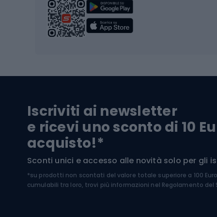
Scarpo
Biciclette
Baston
Biciclette elettriche
Abbig
Biciclette da MTB
Sci
Biciclette da strada
Biciclette da trekking
Pantal
Iscriviti ai newsletter
Biciclette da ghiaia
Scarpo
e ricevi uno sconto di 10 Eu
Biciclette per bambini
Occhia
acquisto!*
Sci di
Sport acquatici
Sconti unici e accesso alle novità solo per gli isc
Sci pe
*su prodotti non scontati del valore totale superiore a 100 Eur
Costumi da bagno
Caschi
cumulabili tra loro, trovi più informazioni nel
Regolamento del S
Kayak
Abbig
Gommoni