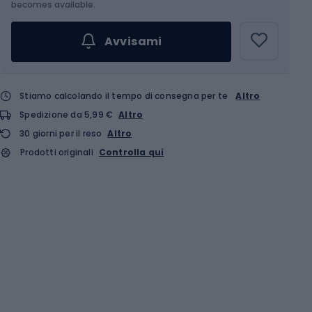
Scegli un'opzione...
becomes available.
Avvisami
Stiamo calcolando il tempo di consegna per te
Altro
Spedizione da 5,99 €
Altro
30 giorni per il reso
Altro
Prodotti originali
Controlla qui