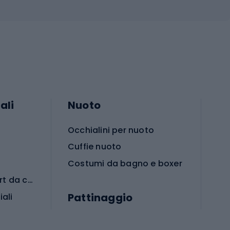
ali
Nuoto
Occhialini per nuoto
Cuffie nuoto
Costumi da bagno e boxer
Abbigliamento per sport da combattimento
Pattinaggio
iali
iali
Monopattini