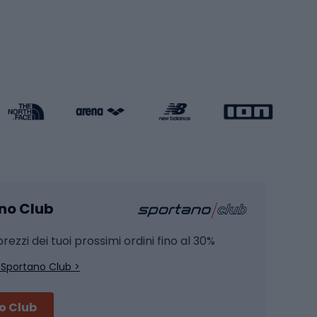
Pattini a rotelle
Pattini in linea
s cardio
Skateboard
Attrezzature per l'allenamento della forza
Protezioni per pattinaggio
Caschi da pattinaggio
Pesca
mento
Pesca alla carpa
ano Club
Pesca al siluro
hette
Pesca a spinning
rezzi dei tuoi prossimi ordini fino al 30%
Pesca con galleggiante
 Sportano Club >
Pesca al feeder di fondo
no Club