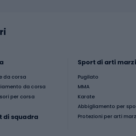
ri
a
Sport di arti marzi
e da corsa
Pugilato
liamento da corsa
MMA
sori per corsa
Karate
t di squadra
Protezioni per arti marz
Accessori per arti marz
e da calcio