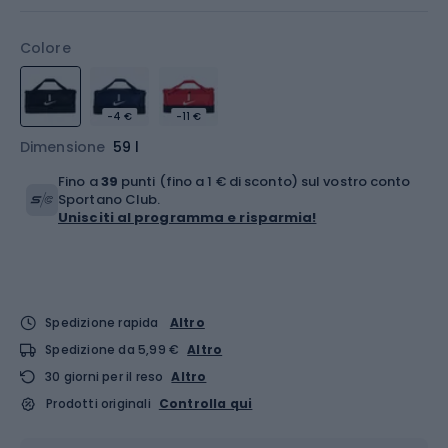
Colore
-4 €
-11 €
Dimensione
59 l
Fino a
39
punti (fino a 1 € di sconto) sul vostro conto
Sportano Club.
Unisciti al programma e risparmia!
Spedizione rapida
Altro
Spedizione da 5,99 €
Altro
30 giorni per il reso
Altro
Prodotti originali
Controlla qui