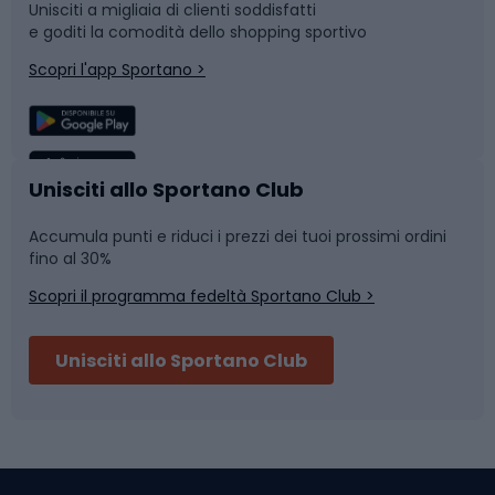
Unisciti a migliaia di clienti soddisfatti
e goditi la comodità dello shopping sportivo
Corsa
Snowboard
Scopri l'app Sportano >
Sport di squadra
Camminata nordica
Caschi da ciclismo
Nuoto
Unisciti allo Sportano Club
Accumula punti e riduci i prezzi dei tuoi prossimi ordini
Skitouring
Pattinaggio
fino al 30%
Scopri il programma fedeltà Sportano Club >
Sci
Pesca
Unisciti allo Sportano Club
Campeggio
Accessori per biciclette
Abbigliamento da escursionismo
Componenti per biciclette