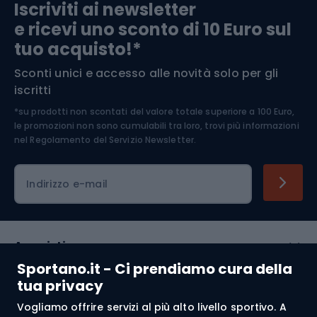
Iscriviti ai newsletter
e ricevi uno sconto di 10 Euro sul
Arrampicata
tuo acquisto!*
Sconti unici e accesso alle novità solo per gli
Medicina dello sport
iscritti
*su prodotti non scontati del valore totale superiore a 100 Euro,
Abbigliamento ciclistico
le promozioni non sono cumulabili tra loro, trovi più informazioni
nel
Regolamento del Servizio Newsletter.
Indirizzo e-mail
Acquisti
Sportano.it - Ci prendiamo cura della
Servizio clienti
tua privacy
Vogliamo offrire servizi al più alto livello sportivo. A
Regolamento