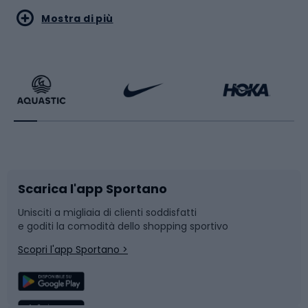
Sport acquatici
Sport di arti marziali
Mostra di più
Calzature da escursionismo
Palestra e fitness
Bikepacking
Sport con le racchette
Corsa orientamento
Scarpe da ciclismo
Scarica l'app Sportano
Bushcraft
Slitte e slittini
Unisciti a migliaia di clienti soddisfatti
e goditi la comodità dello shopping sportivo
Corsa
Snowboard
Scopri l'app Sportano >
Sport di squadra
Camminata nordica