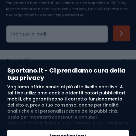
*su prodotti non scontati del valore totale superiore a 100 Euro,
Abbigliamento ciclistico
le promozioni non sono cumulabili tra loro, trovi più informazioni
nel
Regolamento del Servizio Newsletter.
Indirizzo e-mail
Acquisti
Sportano.it - Ci prendiamo cura della
Servizio clienti
tua privacy
Vogliamo offrire servizi al più alto livello sportivo. A
Regolamento
tal fine utilizziamo cookie e identificatori pubblicitari
mobili, che garantiscono il corretto funzionamento
Chi siamo
del sito e, previo tuo consenso, anche per finalità
analitiche e di personalizzazione della pubblicità,
ossia per mostrarti contenuti e annunci
personalizzati in base ai tuoi interessi e per misurarne
Spedizione a:
IT
l’efficacia. I cookie e gli identificatori pubblicitari
mobili possono essere utilizzati sia per attività
Impostazioni