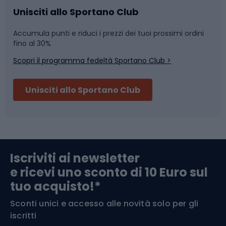
Caschi da ciclismo
Nuoto
Unisciti allo Sportano Club
Accumula punti e riduci i prezzi dei tuoi prossimi ordini
Skitouring
Pattinaggio
fino al 30%
Scopri il programma fedeltà Sportano Club >
Sci
Pesca
Unisciti allo Sportano Club
Campeggio
Accessori per biciclette
Abbigliamento da escursionismo
Componenti per biciclette
Iscriviti ai newsletter
e ricevi uno sconto di 10 Euro sul
Arrampicata
tuo acquisto!*
Sconti unici e accesso alle novità solo per gli
Medicina dello sport
iscritti