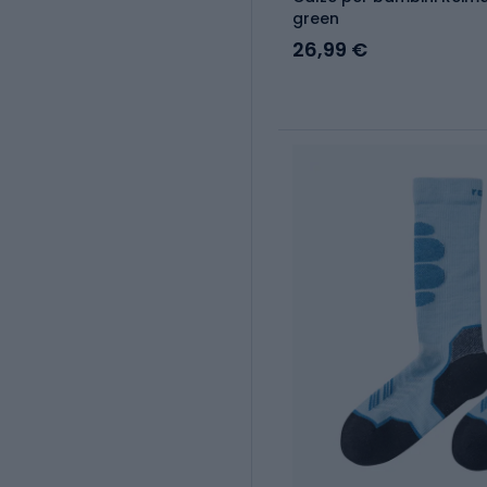
green
26,99 €