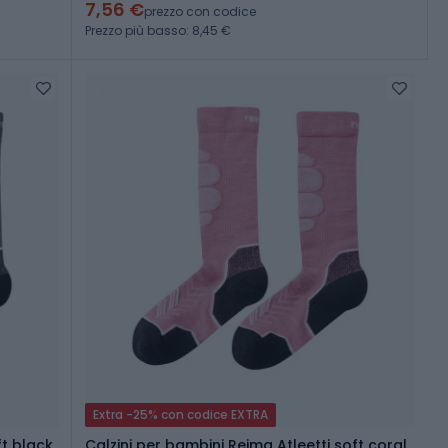
7,56 €
prezzo con codice
Prezzo più basso: 8,45 €
Extra -25% con codice EXTRA
ft black
Calzini per bambini Reima Atleetti soft coral