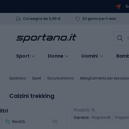
S
Consegna da 5,99 €
30 giorni per il reso
Sport
Donne
Uomini
Bamb
Sportano
Sport
Escursionismo
Abbigliamento per escursion
Calzini trekking
iltri
Prodotti: 15
Genere:
Ragazzo
Ragazz
Novità
(3)