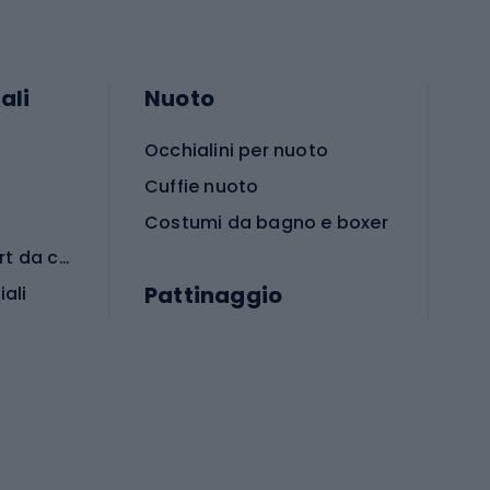
ali
Nuoto
Occhialini per nuoto
Cuffie nuoto
Costumi da bagno e boxer
Abbigliamento per sport da combattimento
Pattinaggio
iali
iali
Monopattini
Pattini a rotelle
Pattini in linea
s cardio
Skateboard