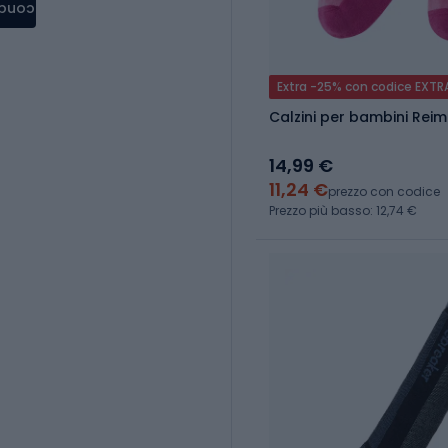
condere
Extra -25% con codice EXTR
Calzini per bambini Reima
14,99 €
11,24 €
prezzo con codice
Prezzo più basso: 12,74 €