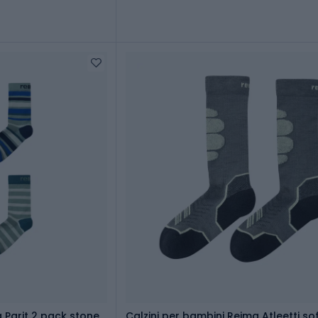
 Parit 2 pack stone
Calzini per bambini Reima Atleetti so