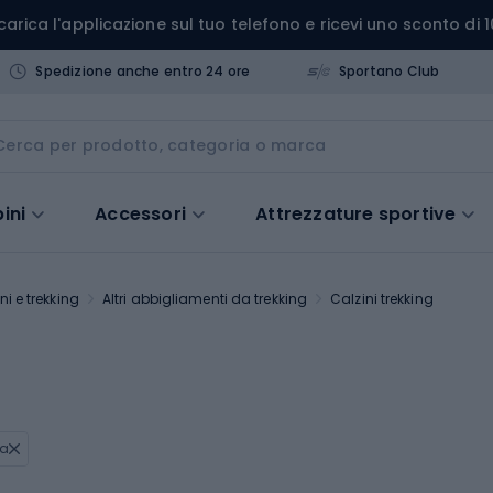
carica l'applicazione sul tuo telefono e ricevi uno sconto di 1
Spedizione anche entro 24 ore
Sportano Club
ini
Accessori
Attrezzature sportive
i e trekking
Altri abbigliamenti da trekking
Calzini trekking
a