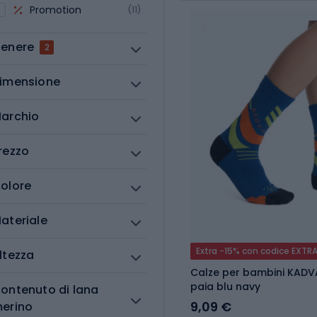
Promotion
(11)
enere
2
imensione
archio
rezzo
olore
ateriale
Extra -15% con codice EXTR
ltezza
Calze per bambini KADV
paia blu navy
ontenuto di lana
9,09 €
erino