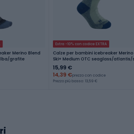
A
Extra -10% con codice EXTRA
eaker Merino Blend
Calze per bambini icebreaker Merino
lba/grafite
Ski+ Medium OTC seaglass/atlantis
15,99 €
14,39 €
prezzo con codice
Prezzo più basso: 13,59 €
ri