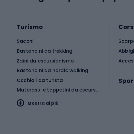
Turismo
Cors
Sacchi
Scarp
Bastoncini da trekking
Abbig
Zaini da escursionismo
Acces
Bastoncini da nordic walking
Spor
Occhiali da turista
Materassi e tappetini da escursionismo
Scarp
Mostra di più
Pallon
Stile sportivo
Scarp
Abbigliamento sportivo
Porte 