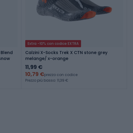
Extra -10% con codice EXTRA
 Blend
Calzini X-Socks Trek X CTN stone grey
/snow
melange/ x-orange
11,99 €
10,79 €
prezzo con codice
Prezzo più basso: 11,39 €