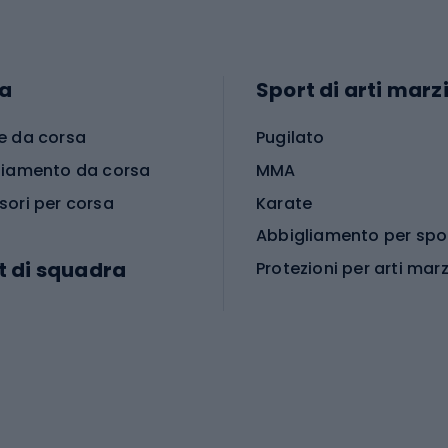
a
Sport di arti marzi
e da corsa
Pugilato
liamento da corsa
MMA
sori per corsa
Karate
t di squadra
Protezioni per arti marz
Accessori per arti marz
e da calcio
i da calcio
Palestra e fitness
e da pallamano
da calcio
Attrezzature per fitnes