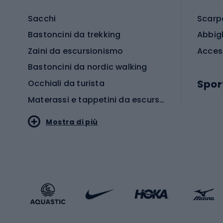
Sacchi
Scarp
Bastoncini da trekking
Abbig
Zaini da escursionismo
Acces
Bastoncini da nordic walking
Spor
Occhiali da turista
Materassi e tappetini da escursionismo
Scarp
Mostra di più
Pallon
Stile sportivo
Scarp
Abbigliamento sportivo
Porte 
Calzature sportive
Abbig
Accessori Sportstyle
Abbig
Sport invernali
Casc