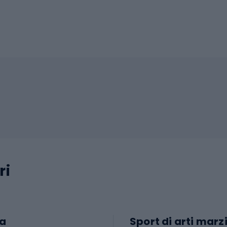
ri
a
Sport di arti marzi