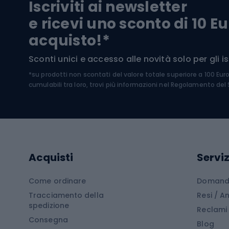
Iscriviti ai newsletter
Biciclette da ghiaia
Scarpo
e ricevi uno sconto di 10 Eu
Biciclette per bambini
Occhia
acquisto!*
Sci di
Sport acquatici
Sconti unici e accesso alle novità solo per gli isc
Sci pe
*su prodotti non scontati del valore totale superiore a 100 Eur
Costumi da bagno
Caschi
cumulabili tra loro, trovi più informazioni nel
Regolamento del S
Kayak
Abbig
Gommoni
Cam
Tavole SUP
Mute in neoprene
Acces
Acquisti
Serviz
Cucin
Calzature da escursionismo
Come ordinare
Domande
Tracciamento della
Resi / 
Stivali da trekking
Mobil
spedizione
Reclami
Consegna
Scarponi da montagna
Tende 
Blog