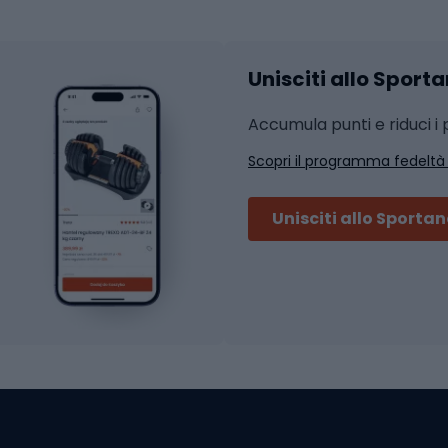
Accessori per l'allena
 integrali
Unisciti allo Sport
i da strada
Sport con le racc
i MTB
Accumula punti e riduci i p
Squash
Scopri il programma fedeltà
ouring
Badminton
Ping pong
Unisciti allo Sporta
 sci alpinismo
Tennis
ni da sci alpinismo
Padel
cini da sci alpinismo
Abbigliamento da tenn
liamento da skitouring
Scarpe da ciclis
Scarponi da MTB
oni da sci