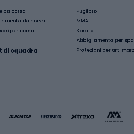
e da corsa
Pugilato
liamento da corsa
MMA
sori per corsa
Karate
t di squadra
Protezioni per arti marz
Accessori per arti marz
e da calcio
i da calcio
Palestra e fitness
e da pallamano
da calcio
Attrezzature per fitnes
liamento da calcio
liamento da basket
Yoga
Abbigliamento fitness
hi da ciclismo
Calzature fitness