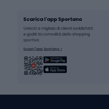
Sci
Caschi
Scarica l'app Sportano
Sci di fondo
Casch
Hockey
Casch
Unisciti a migliaia di clienti soddisfatti
e goditi la comodità dello shopping
Snowboard
sportivo
Skit
Skitouring
Scopri l'app Sportano >
Pattini da ghiaccio
Sci da
Scarpo
Biciclette
Baston
Biciclette elettriche
Abbig
Biciclette da MTB
Sci
Biciclette da strada
Biciclette da trekking
Pantal