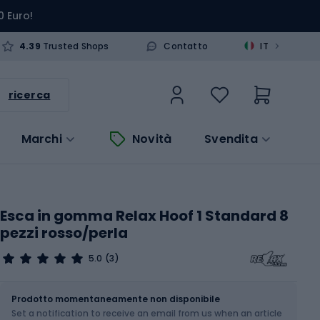
0 Euro!
>
4.39
Trusted Shops
Contatto
IT
ricerca
Marchi
Novità
Svendita
Esca in gomma Relax Hoof 1 Standard 8
pezzi rosso/perla
5.0
(3)
Dimensione
1 / 2.5 cm
Prodotto momentaneamente non disponibile
Set a notification to receive an email from us when an article