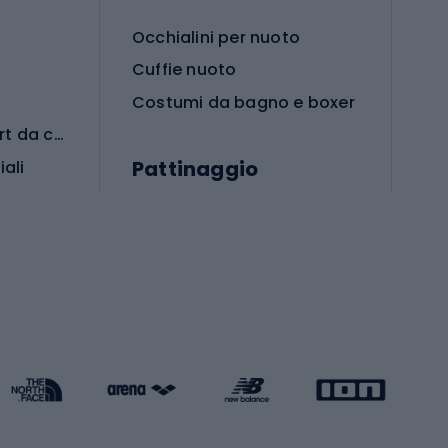
Occhialini per nuoto
Cuffie nuoto
Costumi da bagno e boxer
Abbigliamento per sport da combattimento
Pattinaggio
iali
iali
Monopattini
Pattini a rotelle
Pattini in linea
s cardio
Skateboard
Attrezzature per l'allenamento della forza
Protezioni per pattinaggio
Caschi da pattinaggio
Pesca