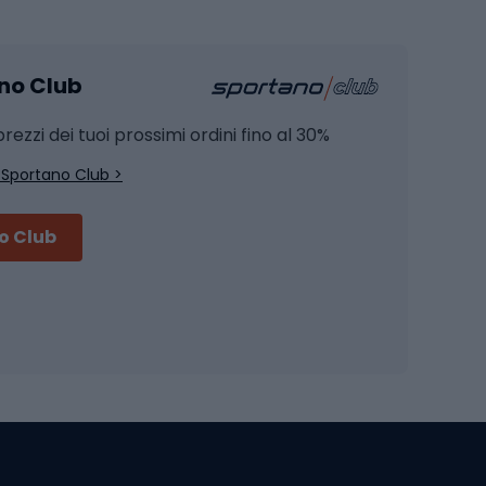
mento
Pesca alla carpa
ano Club
Pesca al siluro
hette
Pesca a spinning
rezzi dei tuoi prossimi ordini fino al 30%
Pesca con galleggiante
 Sportano Club >
Pesca al feeder di fondo
no Club
Accessori per biciclette
Occhiali da ciclismo
is
Borse da ciclismo
Luci per biciclette
mo
Sedili per cicli
Serrature per biciclette