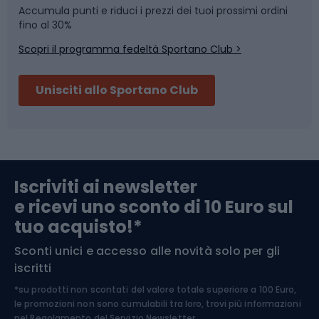
Accumula punti e riduci i prezzi dei tuoi prossimi ordini
Skitouring
Pattinaggio
fino al 30%
Scopri il programma fedeltà Sportano Club >
Sci
Pesca
Unisciti allo Sportano Club
Campeggio
Accessori per biciclette
Abbigliamento da escursionismo
Componenti per biciclette
Iscriviti ai newsletter
e ricevi uno sconto di 10 Euro sul
Arrampicata
tuo acquisto!*
Sconti unici e accesso alle novità solo per gli
Medicina dello sport
iscritti
*su prodotti non scontati del valore totale superiore a 100 Euro,
Abbigliamento ciclistico
le promozioni non sono cumulabili tra loro, trovi più informazioni
nel
Regolamento del Servizio Newsletter.