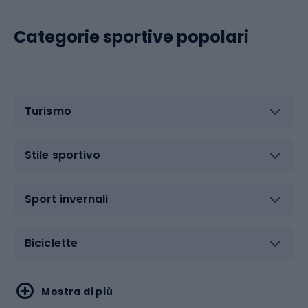
Categorie sportive popolari
Turismo
Stile sportivo
Sport invernali
Biciclette
Sport acquatici
Sport di arti marziali
Mostra di più