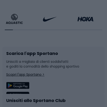
Calzature da escursionismo
Palestra e fitness
Bikepacking
Sport con le racchette
Corsa orientamento
Scarpe da ciclismo
Scarica l'app Sportano
Bushcraft
Slitte e slittini
Unisciti a migliaia di clienti soddisfatti
e goditi la comodità dello shopping sportivo
Corsa
Snowboard
Scopri l'app Sportano >
Sport di squadra
Camminata nordica
Caschi da ciclismo
Nuoto
Unisciti allo Sportano Club