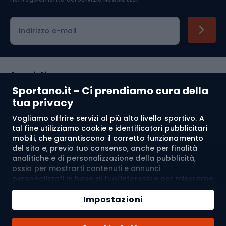
Indirizzo e-mail
Acquisti
Sportano.it - Ci prendiamo cura della
Servizio clienti
tua privacy
Vogliamo offrire servizi al più alto livello sportivo. A
Regolamento
tal fine utilizziamo cookie e identificatori pubblicitari
mobili, che garantiscono il corretto funzionamento
Chi siamo
del sito e, previo tuo consenso, anche per finalità
analitiche e di personalizzazione della pubblicità,
ossia per mostrarti contenuti e annunci
personalizzati in base ai tuoi interessi e per misurarne
Spedizione a:
IT
l’efficacia. I cookie e gli identificatori pubblicitari
Aggiungi al carrello
mobili possono essere utilizzati sia per attività
Impostazioni
pubblicitarie personalizzate sia non personalizzate, a
Quantità
seconda dei consensi da te espressi. Se clicchi su
© 2026 Sportano
Acquista con