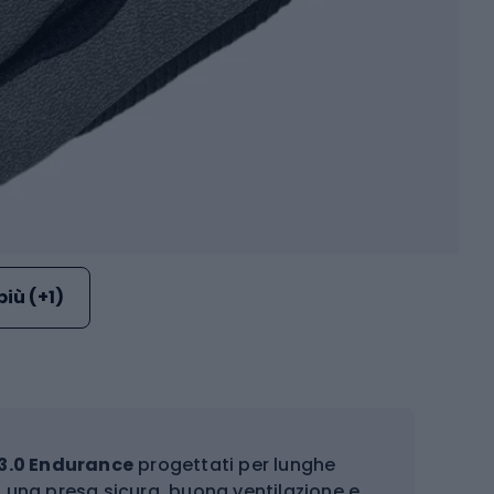
più (+1)
3.0 Endurance
progettati per lunghe
o una presa sicura, buona ventilazione e