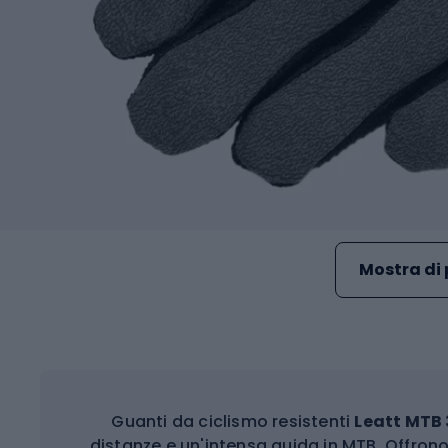
Mostra di 
Guanti da ciclismo resistenti
Leatt MTB 
distanze e un'intensa guida in MTB. Offron