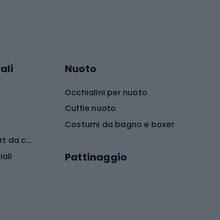
ali
Nuoto
Occhialini per nuoto
Cuffie nuoto
Costumi da bagno e boxer
Abbigliamento per sport da combattimento
Pattinaggio
iali
iali
Monopattini
Pattini a rotelle
Pattini in linea