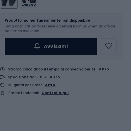
+38,99 €
Dimensione
Tabella delle taglie
Prodotto momentaneamente non disponibile
Set a notification to receive an email from us when an article
Scegli un'opzione...
becomes available.
Avvisami
Stiamo calcolando il tempo di consegna per te
Altro
Spedizione da 5,99 €
Altro
30 giorni per il reso
Altro
Prodotti originali
Controlla qui