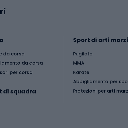
ri
a
Sport di arti marzi
e da corsa
Pugilato
liamento da corsa
MMA
sori per corsa
Karate
t di squadra
Protezioni per arti marz
Accessori per arti marz
e da calcio
i da calcio
Palestra e fitness
e da pallamano