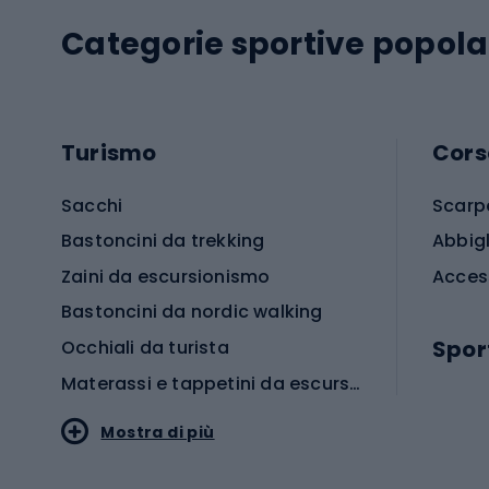
Categorie sportive popola
Turismo
Cors
Sacchi
Scarp
Bastoncini da trekking
Abbig
Zaini da escursionismo
Acces
Bastoncini da nordic walking
Spor
Occhiali da turista
Materassi e tappetini da escursionismo
Scarp
Mostra di più
Pallon
Stile sportivo
Scarp