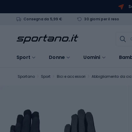
S
Consegna da 5,99 €
30 giorni per il reso
Sport
Donne
Uomini
Bamb
Sportano
Sport
Bici e accessori
Abbigliamento da cic