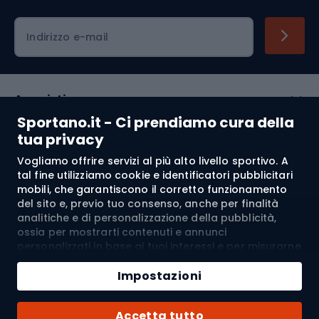
Indirizzo e-mail
Acquisti
Sportano.it - Ci prendiamo cura della
Servizio clienti
tua privacy
Vogliamo offrire servizi al più alto livello sportivo. A
Regolamento
tal fine utilizziamo cookie e identificatori pubblicitari
mobili, che garantiscono il corretto funzionamento
Chi siamo
del sito e, previo tuo consenso, anche per finalità
analitiche e di personalizzazione della pubblicità,
ossia per mostrarti contenuti e annunci
personalizzati in base ai tuoi interessi e per misurarne
Spedizione a:
IT
l’efficacia. I cookie e gli identificatori pubblicitari
Aggiungi al carrello
mobili possono essere utilizzati sia per attività
Impostazioni
pubblicitarie personalizzate sia non personalizzate, a
Quantità
seconda dei consensi da te espressi. Se clicchi su
© 2026 Sportano
Acquista con
Accetta tutto
“Accetta tutto”, acconsenti al trattamento dei tuoi