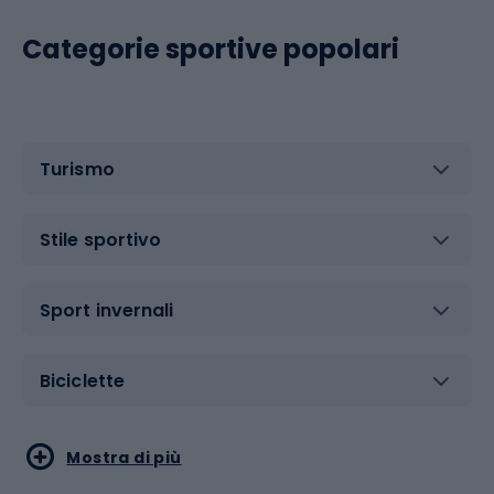
Categorie sportive popolari
Turismo
Stile sportivo
Sport invernali
Biciclette
Sport acquatici
Sport di arti marziali
Mostra di più