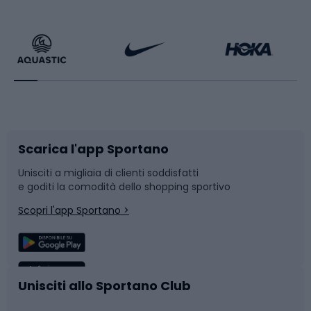
Calzature da escursionismo
Palestra e fitness
Bikepacking
Sport con le racchette
Corsa orientamento
Scarpe da ciclismo
Scarica l'app Sportano
Bushcraft
Slitte e slittini
Unisciti a migliaia di clienti soddisfatti
e goditi la comodità dello shopping sportivo
Corsa
Snowboard
Scopri l'app Sportano >
Sport di squadra
Camminata nordica
Caschi da ciclismo
Nuoto
Unisciti allo Sportano Club