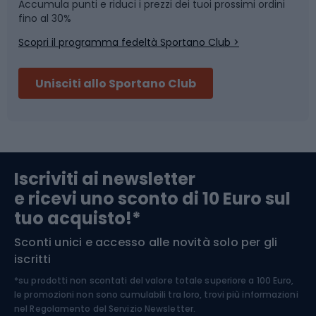
Accumula punti e riduci i prezzi dei tuoi prossimi ordini
Skitouring
Pattinaggio
fino al 30%
Scopri il programma fedeltà Sportano Club >
Sci
Pesca
Unisciti allo Sportano Club
Campeggio
Accessori per biciclette
Abbigliamento da escursionismo
Componenti per biciclette
Iscriviti ai newsletter
e ricevi uno sconto di 10 Euro sul
Arrampicata
tuo acquisto!*
Sconti unici e accesso alle novità solo per gli
Medicina dello sport
iscritti
*su prodotti non scontati del valore totale superiore a 100 Euro,
Abbigliamento ciclistico
le promozioni non sono cumulabili tra loro, trovi più informazioni
nel
Regolamento del Servizio Newsletter.