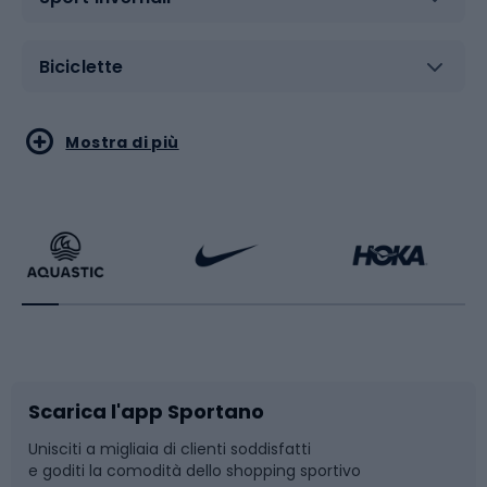
Biciclette
Sport acquatici
Sport di arti marziali
Mostra di più
Calzature da escursionismo
Palestra e fitness
Bikepacking
Sport con le racchette
Corsa orientamento
Scarpe da ciclismo
Scarica l'app Sportano
Bushcraft
Slitte e slittini
Unisciti a migliaia di clienti soddisfatti
e goditi la comodità dello shopping sportivo
Corsa
Snowboard