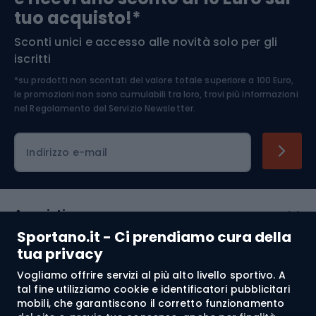
tuo acquisto!*
Sconti unici e accesso alle novità solo per gli
Medicina dello sport
iscritti
*su prodotti non scontati del valore totale superiore a 100 Euro,
Abbigliamento ciclistico
le promozioni non sono cumulabili tra loro, trovi più informazioni
nel
Regolamento del Servizio Newsletter.
Indirizzo e-mail
Acquisti
Sportano.it - Ci prendiamo cura della
Servizio clienti
tua privacy
Vogliamo offrire servizi al più alto livello sportivo. A
Regolamento
tal fine utilizziamo cookie e identificatori pubblicitari
mobili, che garantiscono il corretto funzionamento