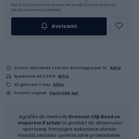
Set a notification to receive an email from us when an
article becomes available.
Avvisami
Stiamo calcolando il tempo di consegna per te
Altro
Spedizione da 5,99 €
Altro
30 giorni per il reso
Altro
Prodotti originali
Controlla qui
Agrafka do methody
Drennan Clip Bead ze
stoperem 6 sztuki
to produkt do aktywności
sportowej. Precyzyjne wykonanie ułatwia
montaż zestawu i powtarzalne prowadzenie.