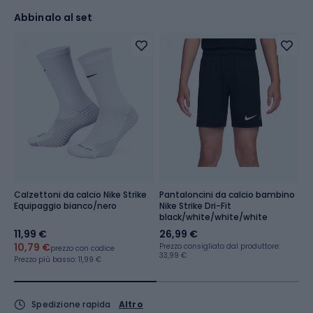
Abbinalo al set
Calzettoni da calcio Nike Strike
Pantaloncini da calcio bambino
S
Equipaggio bianco/nero
Nike Strike Dri-Fit
U
black/white/white/white
F
o
11,99 €
26,99 €
8
10,79 €
Prezzo consigliato dal produttore:
Pr
prezzo con codice
33,99 €
13
Prezzo più basso:
11,99 €
Spedizione rapida
Altro