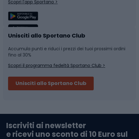
Scopri l'app Sportano >
Sport di squadra
Camminata nordica
Caschi da ciclismo
Nuoto
Unisciti allo Sportano Club
Accumula punti e riduci i prezzi dei tuoi prossimi ordini
Skitouring
Pattinaggio
fino al 30%
Scopri il programma fedeltà Sportano Club >
Sci
Pesca
Unisciti allo Sportano Club
Campeggio
Accessori per biciclette
Abbigliamento da escursionismo
Componenti per biciclette
Iscriviti ai newsletter
e ricevi uno sconto di 10 Euro sul
Arrampicata