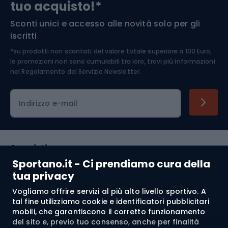
tuo acquisto!*
Sconti unici e accesso alle novità solo per gli
Medicina dello sport
iscritti
*su prodotti non scontati del valore totale superiore a 100 Euro,
Abbigliamento ciclistico
le promozioni non sono cumulabili tra loro, trovi più informazioni
nel
Regolamento del Servizio Newsletter.
Indirizzo e-mail
Acquisti
Sportano.it - Ci prendiamo cura della
Servizio clienti
tua privacy
Vogliamo offrire servizi al più alto livello sportivo. A
Regolamento
tal fine utilizziamo cookie e identificatori pubblicitari
mobili, che garantiscono il corretto funzionamento
Chi siamo
del sito e, previo tuo consenso, anche per finalità