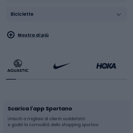
Biciclette
Sport acquatici
Sport di arti marziali
Mostra di più
Calzature da escursionismo
Palestra e fitness
Bikepacking
Sport con le racchette
Corsa orientamento
Scarpe da ciclismo
Scarica l'app Sportano
Bushcraft
Slitte e slittini
Unisciti a migliaia di clienti soddisfatti
e goditi la comodità dello shopping sportivo
Corsa
Snowboard