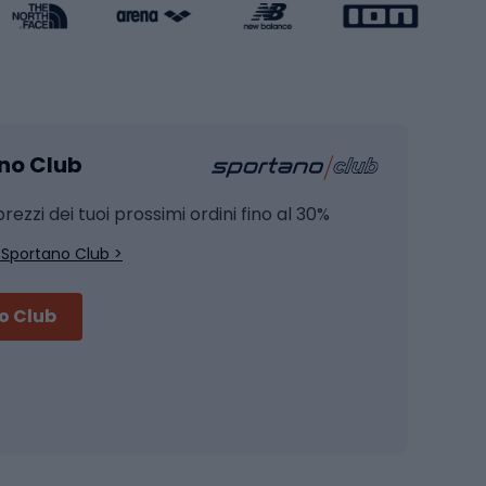
Caschi da pattinaggio
Pesca
mento
Pesca alla carpa
ano Club
Pesca al siluro
hette
Pesca a spinning
rezzi dei tuoi prossimi ordini fino al 30%
Pesca con galleggiante
 Sportano Club >
Pesca al feeder di fondo
no Club
Accessori per biciclette
Occhiali da ciclismo
is
Borse da ciclismo
Luci per biciclette