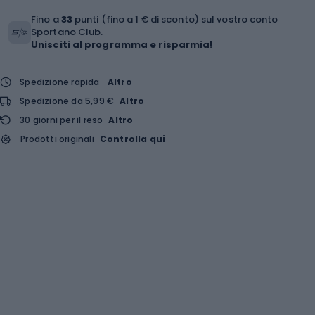
Fino a
33
punti (fino a 1 € di sconto) sul vostro conto
Sportano Club.
Unisciti al programma e risparmia!
Spedizione rapida
Altro
Spedizione da 5,99 €
Altro
30 giorni per il reso
Altro
Prodotti originali
Controlla qui