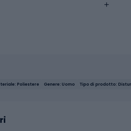
eriale: Poliestere
Genere: Uomo
Tipo di prodotto: Distu
ri