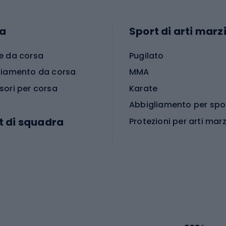
a
Sport di arti marzi
e da corsa
Pugilato
liamento da corsa
MMA
sori per corsa
Karate
t di squadra
Protezioni per arti marz
Accessori per arti marz
e da calcio
i da calcio
Palestra e fitness
e da pallamano
da calcio
Attrezzature per fitnes
liamento da calcio