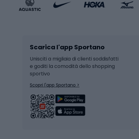
Accessori Sportstyle
Abbig
Sport invernali
Casc
Sci
Caschi
Scarica l'app Sportano
Sci di fondo
Casch
Hockey
Casch
Unisciti a migliaia di clienti soddisfatti
e goditi la comodità dello shopping
Snowboard
sportivo
Skit
Skitouring
Scopri l'app Sportano >
Pattini da ghiaccio
Sci da
Scarpo
Biciclette
Baston
Biciclette elettriche
Abbig
Biciclette da MTB