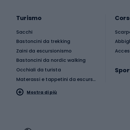
Turismo
Cors
Sacchi
Scarp
Bastoncini da trekking
Abbig
Zaini da escursionismo
Acces
Bastoncini da nordic walking
Spor
Occhiali da turista
Materassi e tappetini da escursionismo
Scarp
Mostra di più
Pallon
Stile sportivo
Scarp
Abbigliamento sportivo
Porte 
Calzature sportive
Abbig