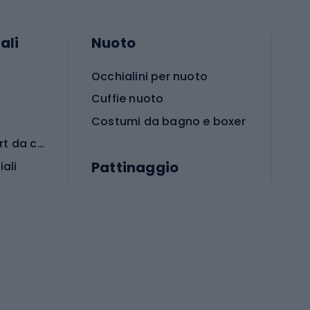
ali
Nuoto
Occhialini per nuoto
Cuffie nuoto
Costumi da bagno e boxer
Abbigliamento per sport da combattimento
Pattinaggio
iali
iali
Monopattini
Pattini a rotelle
Pattini in linea
s cardio
Skateboard
Attrezzature per l'allenamento della forza
Protezioni per pattinaggio