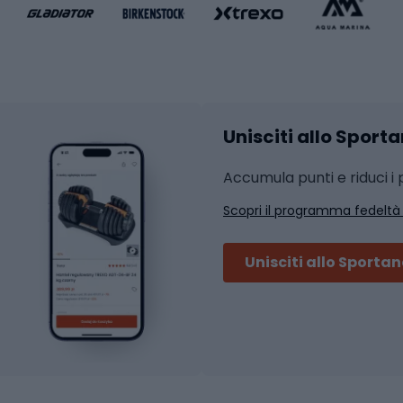
liamento da basket
Yoga
Abbigliamento fitness
hi da ciclismo
Calzature fitness
Accessori per l'allena
 integrali
Unisciti allo Sport
i da strada
Sport con le racc
i MTB
Accumula punti e riduci i p
Squash
Scopri il programma fedeltà
ouring
Badminton
Ping pong
Unisciti allo Sporta
 sci alpinismo
Tennis
ni da sci alpinismo
Padel
cini da sci alpinismo
Abbigliamento da tenn
liamento da skitouring