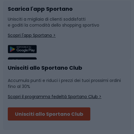
Scarica l'app Sportano
Bushcraft
Slitte e slittini
Unisciti a migliaia di clienti soddisfatti
e goditi la comodità dello shopping sportivo
Corsa
Snowboard
Scopri l'app Sportano >
Sport di squadra
Camminata nordica
Caschi da ciclismo
Nuoto
Unisciti allo Sportano Club
Accumula punti e riduci i prezzi dei tuoi prossimi ordini
Skitouring
Pattinaggio
fino al 30%
Scopri il programma fedeltà Sportano Club >
Sci
Pesca
Unisciti allo Sportano Club
Campeggio
Accessori per biciclette