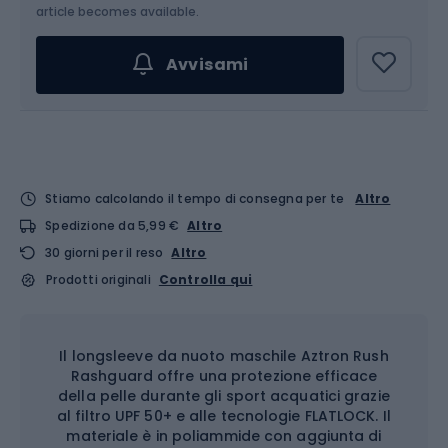
Scegli un'opzione...
article becomes available.
Avvisami
Stiamo calcolando il tempo di consegna per te
Altro
Spedizione da 5,99 €
Altro
30 giorni per il reso
Altro
Prodotti originali
Controlla qui
Il longsleeve da nuoto maschile Aztron Rush
Rashguard offre una protezione efficace
della pelle durante gli sport acquatici grazie
al filtro UPF 50+ e alle tecnologie FLATLOCK. Il
materiale è in poliammide con aggiunta di