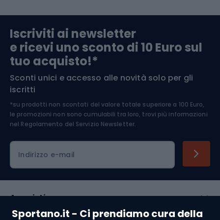
Abbigliamento da escursionismo
Componenti per biciclette
Iscriviti ai newsletter
e ricevi uno sconto di 10 Euro sul
Arrampicata
tuo acquisto!*
Sconti unici e accesso alle novità solo per gli
Medicina dello sport
iscritti
*su prodotti non scontati del valore totale superiore a 100 Euro,
Abbigliamento ciclistico
le promozioni non sono cumulabili tra loro, trovi più informazioni
nel
Regolamento del Servizio Newsletter.
Indirizzo e-mail
Acquisti
Sportano.it - Ci prendiamo cura della