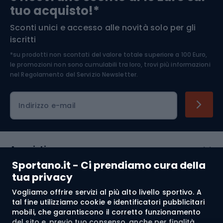
tuo acquisto!*
Sconti unici e accesso alle novità solo per gli
Medicina dello sport
iscritti
*su prodotti non scontati del valore totale superiore a 100 Euro,
Abbigliamento ciclistico
le promozioni non sono cumulabili tra loro, trovi più informazioni
nel
Regolamento del Servizio Newsletter.
Indirizzo e-mail
Acquisti
Sportano.it - Ci prendiamo cura della
Servizio clienti
tua privacy
Vogliamo offrire servizi al più alto livello sportivo. A
Regolamento
tal fine utilizziamo cookie e identificatori pubblicitari
mobili, che garantiscono il corretto funzionamento
Chi siamo
del sito e, previo tuo consenso, anche per finalità