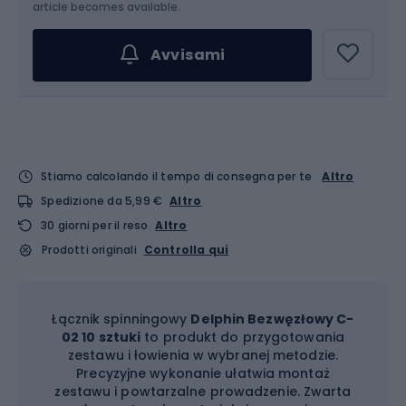
article becomes available.
Avvisami
Stiamo calcolando il tempo di consegna per te
Altro
Spedizione da 5,99 €
Altro
30 giorni per il reso
Altro
Prodotti originali
Controlla qui
Łącznik spinningowy
Delphin Bezwęzłowy C-
02 10 sztuki
to produkt do przygotowania
zestawu i łowienia w wybranej metodzie.
Precyzyjne wykonanie ułatwia montaż
zestawu i powtarzalne prowadzenie. Zwarta