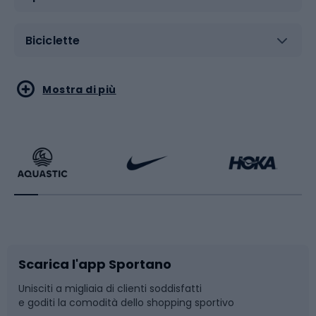
Biciclette
Sport acquatici
Sport di arti marziali
Mostra di più
Calzature da escursionismo
Palestra e fitness
Bikepacking
Sport con le racchette
Corsa orientamento
Scarpe da ciclismo
Scarica l'app Sportano
Bushcraft
Slitte e slittini
Unisciti a migliaia di clienti soddisfatti
e goditi la comodità dello shopping sportivo
Corsa
Snowboard