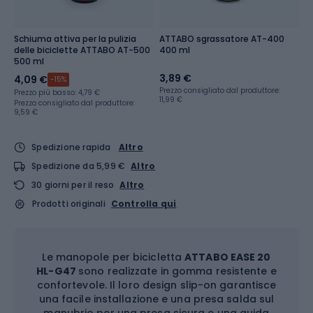
Schiuma attiva per la pulizia
ATTABO sgrassatore AT-400
delle biciclette ATTABO AT-500
400 ml
500 ml
3,89 €
4,09 €
-15%
Prezzo consigliato dal produttore:
Prezzo più basso:
4,79 €
11,99 €
Prezzo consigliato dal produttore:
9,59 €
Spedizione rapida
Altro
Spedizione da 5,99 €
Altro
30 giorni per il reso
Altro
Prodotti originali
Controlla qui
Le manopole per bicicletta
ATTABO EASE 20
HL-G47
sono realizzate in gomma resistente e
confortevole. Il loro design slip-on garantisce
una facile installazione e una presa salda sul