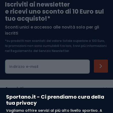
Iscriviti ai newsletter
e ricevi uno sconto di 10 Euro sul
Arrampicata
tuo acquisto!*
Sconti unici e accesso alle novità solo per gli
Medicina dello sport
iscritti
*su prodotti non scontati del valore totale superiore a 100 Euro,
Abbigliamento ciclistico
le promozioni non sono cumulabili tra loro, trovi più informazioni
nel
Regolamento del Servizio Newsletter.
Indirizzo e-mail
Acquisti
Sportano.it - Ci prendiamo cura della
Servizio clienti
tua privacy
Vogliamo offrire servizi al più alto livello sportivo. A