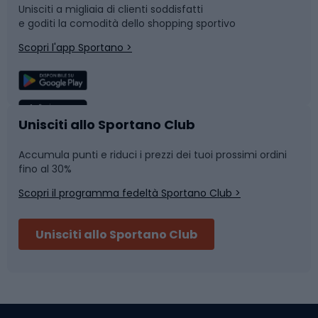
Unisciti a migliaia di clienti soddisfatti
e goditi la comodità dello shopping sportivo
Corsa
Snowboard
Scopri l'app Sportano >
Sport di squadra
Camminata nordica
Caschi da ciclismo
Nuoto
Unisciti allo Sportano Club
Accumula punti e riduci i prezzi dei tuoi prossimi ordini
Skitouring
Pattinaggio
fino al 30%
Scopri il programma fedeltà Sportano Club >
Sci
Pesca
Unisciti allo Sportano Club
Campeggio
Accessori per biciclette
Abbigliamento da escursionismo
Componenti per biciclette