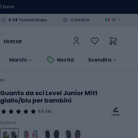
0 Euro!
>
4.39
Trusted Shops
Contatto
IT
ricerca
Marchi
Novità
Svendita
ini
Guanto da sci Level Junior Mitt
giallo/blu per bambini
5.0
(4)
Colore