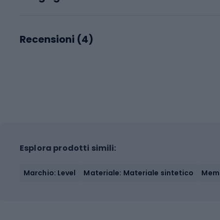
Recensioni (
4
)
Esplora prodotti simili:
Marchio: Level
Materiale: Materiale sintetico
Memb