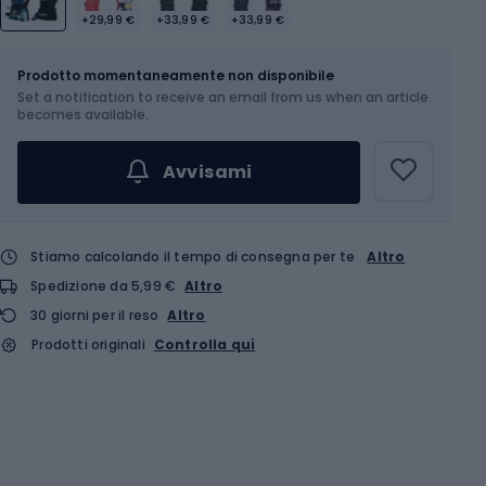
+29,99 €
+33,99 €
+33,99 €
Dimensione
Tabella delle taglie
Prodotto momentaneamente non disponibile
Set a notification to receive an email from us when an article
Scegli un'opzione...
becomes available.
Avvisami
Stiamo calcolando il tempo di consegna per te
Altro
Spedizione da 5,99 €
Altro
30 giorni per il reso
Altro
Prodotti originali
Controlla qui