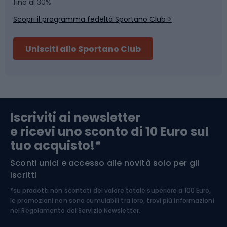
Skitouring
Pattinaggio
fino al 30%
Scopri il programma fedeltà Sportano Club >
Sci
Pesca
Unisciti allo Sportano Club
Campeggio
Accessori per biciclette
Abbigliamento da escursionismo
Componenti per biciclette
Iscriviti ai newsletter
e ricevi uno sconto di 10 Euro sul
Arrampicata
tuo acquisto!*
Sconti unici e accesso alle novità solo per gli
Medicina dello sport
iscritti
*su prodotti non scontati del valore totale superiore a 100 Euro,
Abbigliamento ciclistico
le promozioni non sono cumulabili tra loro, trovi più informazioni
nel
Regolamento del Servizio Newsletter.