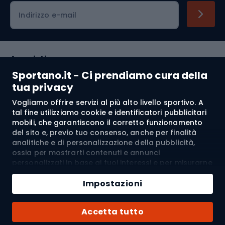
Indirizzo e-mail
Acquisti
Sportano.it - Ci prendiamo cura della
Servizio clienti
tua privacy
Vogliamo offrire servizi al più alto livello sportivo. A
Regolamento
tal fine utilizziamo cookie e identificatori pubblicitari
mobili, che garantiscono il corretto funzionamento
Chi siamo
del sito e, previo tuo consenso, anche per finalità
analitiche e di personalizzazione della pubblicità,
ossia per mostrarti contenuti e annunci
personalizzati in base ai tuoi interessi e per misurarne
Spedizione a:
IT
l’efficacia. I cookie e gli identificatori pubblicitari
mobili possono essere utilizzati sia per attività
Impostazioni
pubblicitarie personalizzate sia non personalizzate, a
seconda dei consensi da te espressi. Se clicchi su
© 2026 Sportano
Accetta tutto
“Accetta tutto”, acconsenti al trattamento dei tuoi
dati personali da parte di SPORTANO.COM Sp. z o.o. e