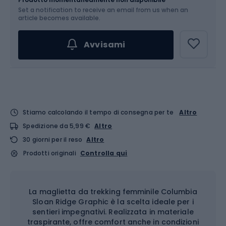
Set a notification to receive an email from us when an
Scegli un'opzione...
article becomes available.
Avvisami
Stiamo calcolando il tempo di consegna per te
Altro
Spedizione da 5,99 €
Altro
30 giorni per il reso
Altro
Prodotti originali
Controlla qui
La maglietta da trekking femminile Columbia
Sloan Ridge Graphic è la scelta ideale per i
sentieri impegnativi. Realizzata in materiale
traspirante, offre comfort anche in condizioni