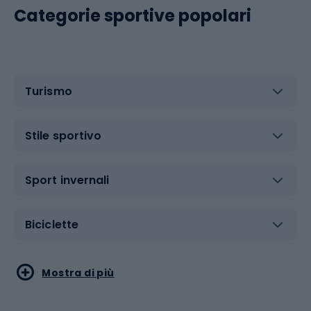
Categorie sportive popolari
Turismo
Stile sportivo
Sport invernali
Biciclette
Sport acquatici
Sport di arti marziali
Mostra di più