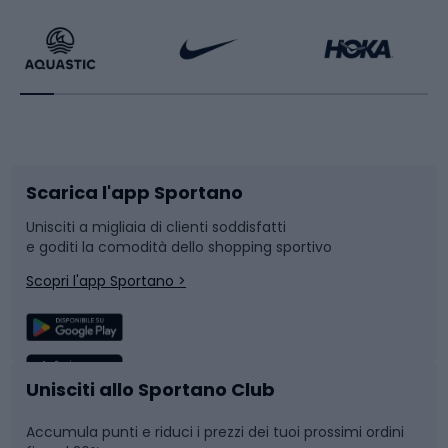
Calzature da escursionismo
Palestra e fitness
Bikepacking
Sport con le racchette
Corsa orientamento
Scarpe da ciclismo
Scarica l'app Sportano
Bushcraft
Slitte e slittini
Unisciti a migliaia di clienti soddisfatti
e goditi la comodità dello shopping sportivo
Corsa
Snowboard
Scopri l'app Sportano >
Sport di squadra
Camminata nordica
Caschi da ciclismo
Nuoto
Unisciti allo Sportano Club
Accumula punti e riduci i prezzi dei tuoi prossimi ordini