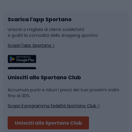
Corsa orientamento
Scarpe da ciclismo
Scarica l'app Sportano
Bushcraft
Slitte e slittini
Unisciti a migliaia di clienti soddisfatti
e goditi la comodità dello shopping sportivo
Corsa
Snowboard
Scopri l'app Sportano >
Sport di squadra
Camminata nordica
Caschi da ciclismo
Nuoto
Unisciti allo Sportano Club
Accumula punti e riduci i prezzi dei tuoi prossimi ordini
Skitouring
Pattinaggio
fino al 30%
Scopri il programma fedeltà Sportano Club >
Sci
Pesca
Unisciti allo Sportano Club