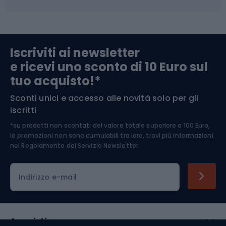
Campeggio
Accessori per biciclette
Abbigliamento da escursionismo
Componenti per biciclette
Iscriviti ai newsletter
e ricevi uno sconto di 10 Euro sul
Arrampicata
tuo acquisto!*
Sconti unici e accesso alle novità solo per gli
Medicina dello sport
iscritti
*su prodotti non scontati del valore totale superiore a 100 Euro,
Abbigliamento ciclistico
le promozioni non sono cumulabili tra loro, trovi più informazioni
nel
Regolamento del Servizio Newsletter.
Indirizzo e-mail
Acquisti