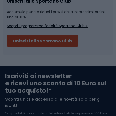
Caschi da ciclismo
Nuoto
Unisciti allo Sportano Club
Accumula punti e riduci i prezzi dei tuoi prossimi ordini
Skitouring
Pattinaggio
fino al 30%
Scopri il programma fedeltà Sportano Club >
Sci
Pesca
Unisciti allo Sportano Club
Campeggio
Accessori per biciclette
Abbigliamento da escursionismo
Componenti per biciclette
Iscriviti ai newsletter
e ricevi uno sconto di 10 Euro sul
Arrampicata
tuo acquisto!*
Sconti unici e accesso alle novità solo per gli
Medicina dello sport
iscritti
*su prodotti non scontati del valore totale superiore a 100 Euro,