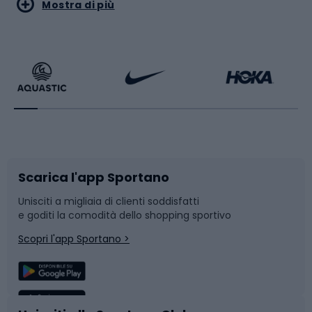
Sport acquatici
Sport di arti marziali
Mostra di più
Calzature da escursionismo
Palestra e fitness
Bikepacking
Sport con le racchette
Corsa orientamento
Scarpe da ciclismo
Scarica l'app Sportano
Bushcraft
Slitte e slittini
Unisciti a migliaia di clienti soddisfatti
e goditi la comodità dello shopping sportivo
Corsa
Snowboard
Scopri l'app Sportano >
Sport di squadra
Camminata nordica