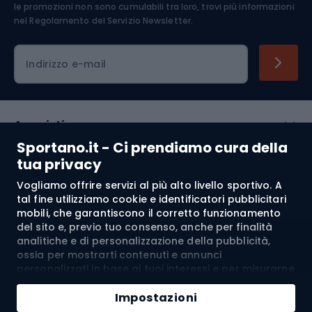
Abbigliamento ciclistico
le promozioni non sono cumulabili tra loro, trovi più informazioni
nel
Regolamento del Servizio Newsletter.
Indirizzo e-mail
Acquisti
Sportano.it - Ci prendiamo cura della
Servizio clienti
tua privacy
Vogliamo offrire servizi al più alto livello sportivo. A
Regolamento
tal fine utilizziamo cookie e identificatori pubblicitari
mobili, che garantiscono il corretto funzionamento
Chi siamo
del sito e, previo tuo consenso, anche per finalità
analitiche e di personalizzazione della pubblicità,
ossia per mostrarti contenuti e annunci
personalizzati in base ai tuoi interessi e per misurarne
Spedizione a:
IT
l’efficacia. I cookie e gli identificatori pubblicitari
mobili possono essere utilizzati sia per attività
Impostazioni
pubblicitarie personalizzate sia non personalizzate, a