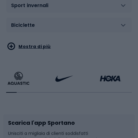
Sport invernali
Biciclette
Sport acquatici
Sport di arti marziali
Mostra di più
Calzature da escursionismo
Palestra e fitness
Bikepacking
Sport con le racchette
Corsa orientamento
Scarpe da ciclismo
Scarica l'app Sportano
Bushcraft
Slitte e slittini
Unisciti a migliaia di clienti soddisfatti