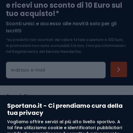
e ricevi uno sconto di 10 Euro sul
Arrampicata
tuo acquisto!*
Sconti unici e accesso alle novità solo per gli
Medicina dello sport
iscritti
*su prodotti non scontati del valore totale superiore a 100 Euro,
Abbigliamento ciclistico
le promozioni non sono cumulabili tra loro, trovi più informazioni
nel
Regolamento del Servizio Newsletter.
Indirizzo e-mail
Acquisti
Sportano.it - Ci prendiamo cura della
Servizio clienti
tua privacy
Vogliamo offrire servizi al più alto livello sportivo. A
Regolamento
tal fine utilizziamo cookie e identificatori pubblicitari