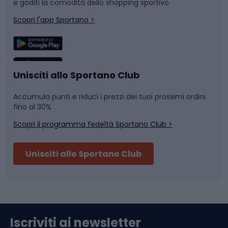
e goditi la comodità dello shopping sportivo
Corsa
Snowboard
Scopri l'app Sportano >
Sport di squadra
Camminata nordica
Caschi da ciclismo
Nuoto
Unisciti allo Sportano Club
Accumula punti e riduci i prezzi dei tuoi prossimi ordini
Skitouring
Pattinaggio
fino al 30%
Scopri il programma fedeltà Sportano Club >
Sci
Pesca
Unisciti allo Sportano Club
Campeggio
Accessori per biciclette
Abbigliamento da escursionismo
Componenti per biciclette
Iscriviti ai newsletter