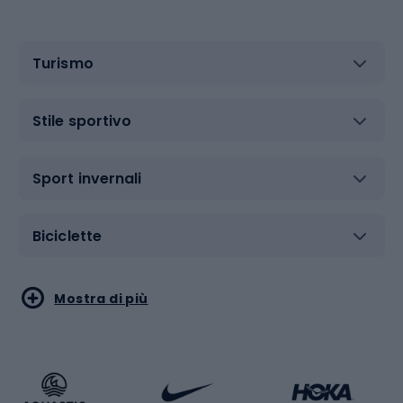
Turismo
Stile sportivo
Sport invernali
Biciclette
Sport acquatici
Sport di arti marziali
Mostra di più
Calzature da escursionismo
Palestra e fitness