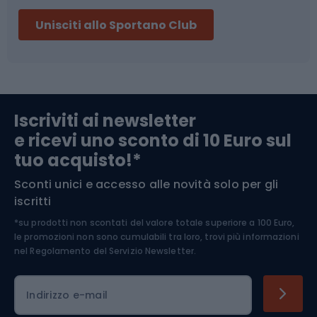
Sci
Pesca
Unisciti allo Sportano Club
Campeggio
Accessori per biciclette
Abbigliamento da escursionismo
Componenti per biciclette
Iscriviti ai newsletter
e ricevi uno sconto di 10 Euro sul
Arrampicata
tuo acquisto!*
Sconti unici e accesso alle novità solo per gli
Medicina dello sport
iscritti
*su prodotti non scontati del valore totale superiore a 100 Euro,
Abbigliamento ciclistico
le promozioni non sono cumulabili tra loro, trovi più informazioni
nel
Regolamento del Servizio Newsletter.
Indirizzo e-mail