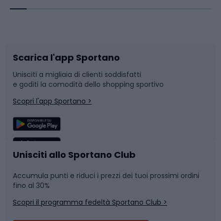
Corsa orientamento
Scarpe da ciclismo
Scarica l'app Sportano
Bushcraft
Slitte e slittini
Unisciti a migliaia di clienti soddisfatti
e goditi la comodità dello shopping sportivo
Corsa
Snowboard
Scopri l'app Sportano >
Sport di squadra
Camminata nordica
Caschi da ciclismo
Nuoto
Unisciti allo Sportano Club
Accumula punti e riduci i prezzi dei tuoi prossimi ordini
Skitouring
Pattinaggio
fino al 30%
Scopri il programma fedeltà Sportano Club >
Sci
Pesca