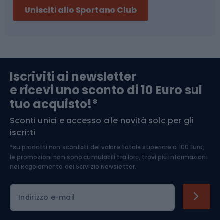
Unisciti allo Sportano Club
Campeggio
Accessori per biciclette
Abbigliamento da escursionismo
Componenti per biciclette
Iscriviti ai newsletter
e ricevi uno sconto di 10 Euro sul
Arrampicata
tuo acquisto!*
Sconti unici e accesso alle novità solo per gli
Medicina dello sport
iscritti
*su prodotti non scontati del valore totale superiore a 100 Euro,
Abbigliamento ciclistico
le promozioni non sono cumulabili tra loro, trovi più informazioni
nel
Regolamento del Servizio Newsletter.
Indirizzo e-mail