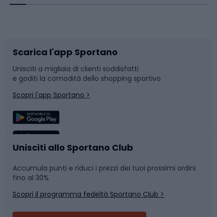
Corsa orientamento
Scarpe da ciclismo
Scarica l'app Sportano
Bushcraft
Slitte e slittini
Unisciti a migliaia di clienti soddisfatti
e goditi la comodità dello shopping sportivo
Corsa
Snowboard
Scopri l'app Sportano >
Sport di squadra
Camminata nordica
Caschi da ciclismo
Nuoto
Unisciti allo Sportano Club
Accumula punti e riduci i prezzi dei tuoi prossimi ordini
Skitouring
Pattinaggio
fino al 30%
Scopri il programma fedeltà Sportano Club >
Sci
Pesca