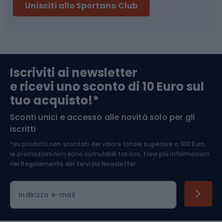
Unisciti allo Sportano Club
Campeggio
Accessori per biciclette
Abbigliamento da escursionismo
Componenti per biciclette
Iscriviti ai newsletter
e ricevi uno sconto di 10 Euro sul
Arrampicata
tuo acquisto!*
Sconti unici e accesso alle novità solo per gli
Medicina dello sport
iscritti
*su prodotti non scontati del valore totale superiore a 100 Euro,
Abbigliamento ciclistico
le promozioni non sono cumulabili tra loro, trovi più informazioni
nel
Regolamento del Servizio Newsletter.
Indirizzo e-mail