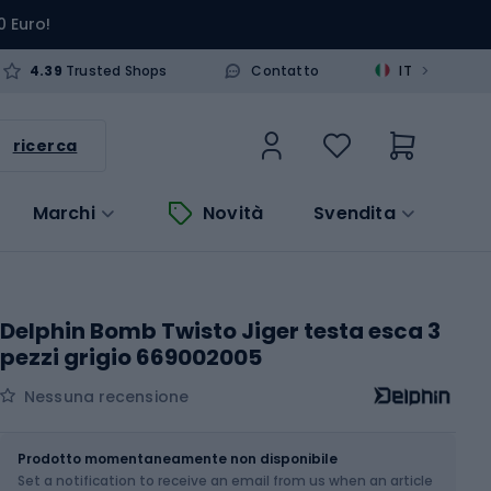
0 Euro!
>
4.39
Trusted Shops
Contatto
IT
ricerca
Marchi
Novità
Svendita
Delphin Bomb Twisto Jiger testa esca 3
pezzi grigio 669002005
Nessuna recensione
Dimensione
Prodotto momentaneamente non disponibile
Set a notification to receive an email from us when an article
Scegli un'opzione...