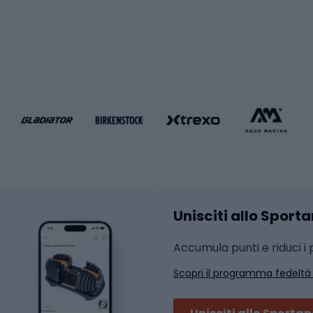
i da calcio
Palestra e fitness
e da pallamano
da calcio
Attrezzature per fitnes
liamento da calcio
liamento da basket
Yoga
Abbigliamento fitness
hi da ciclismo
Calzature fitness
Accessori per l'allena
 integrali
Unisciti allo Sport
i da strada
Sport con le racc
i MTB
Accumula punti e riduci i p
Squash
Scopri il programma fedeltà
ouring
Badminton
Ping pong