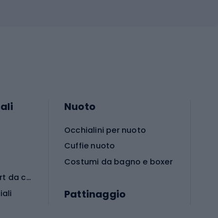
ali
Nuoto
Occhialini per nuoto
Cuffie nuoto
Costumi da bagno e boxer
Abbigliamento per sport da combattimento
Pattinaggio
iali
iali
Monopattini