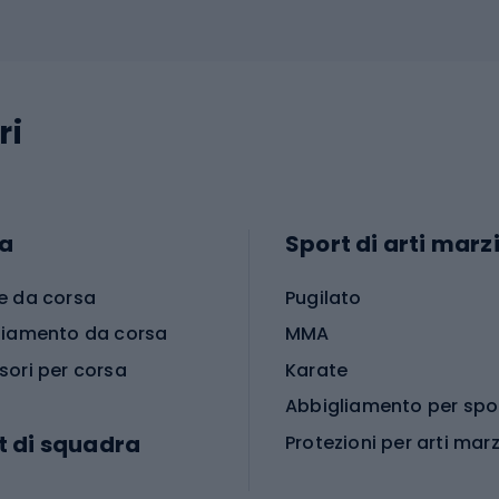
ri
a
Sport di arti marzi
e da corsa
Pugilato
liamento da corsa
MMA
sori per corsa
Karate
t di squadra
Protezioni per arti marz
Accessori per arti marz
e da calcio