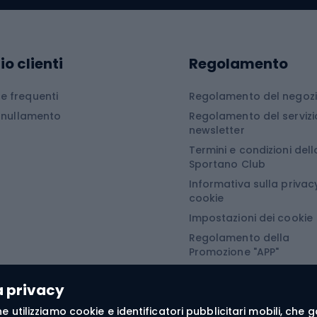
Slittini
peggio
Snowboard
sori da campeggio
io clienti
Regolamento
a da campeggio
Tavole da snowboard
 frequenti
Regolamento del negoz
Miegmaišiai, kilimėliai ir kempingo čiužiniai
Scarponi da snowboar
Annullamento
Regolamento del servizi
i da campeggio
Attacchi da snowboar
newsletter
Termini e condizioni dell
turistiche
Abbigliamento da sno
Sportano Club
Informativa sulla privacy
Abbigliamento da escursionismo
Camminata nordi
cookie
Impostazioni dei cookie
he da pioggia
Accessori per il nordic
Regolamento della
Promozione "APP"
oni softshell
Bastoncini per il Nordi
Regolamento della
oni da trekking
Guanti da nordic walki
Promozione "SECRET"
a privacy
e softshell
 fine utilizziamo cookie e identificatori pubblicitari mobili, ch