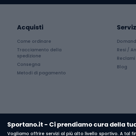
Gommoni
Cam
Tavole SUP
Mute in neoprene
Acces
Acquisti
Serviz
Cucin
Calzature da escursionismo
Come ordinare
Domande
Tracciamento della
Resi / 
Stivali da trekking
Mobil
spedizione
Reclami
Consegna
Scarponi da montagna
Tende 
Blog
Metodi di pagamento
Scarponi da trekking
Bikepacking
Giacc
Pantal
Corsa orientamento
Pantal
Sportano.it - Ci prendiamo cura della tu
Giacch
Vogliamo offrire servizi al più alto livello sportivo. A tal