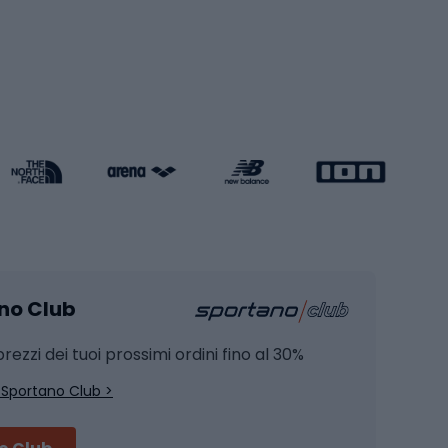
Pattini a rotelle
Pattini in linea
s cardio
Skateboard
Attrezzature per l'allenamento della forza
Protezioni per pattinaggio
Caschi da pattinaggio
Pesca
mento
Pesca alla carpa
ano Club
Pesca al siluro
hette
Pesca a spinning
rezzi dei tuoi prossimi ordini fino al 30%
Pesca con galleggiante
 Sportano Club >
Pesca al feeder di fondo