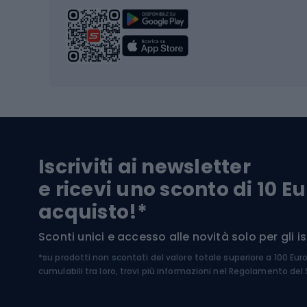
Sci da
Scarpo
Biciclette
Baston
Biciclette elettriche
Abbig
Biciclette da MTB
Sci
Biciclette da strada
Biciclette da trekking
Pantal
Iscriviti ai newsletter
Biciclette da ghiaia
Scarpo
e ricevi uno sconto di 10 Eu
Biciclette per bambini
Occhia
acquisto!*
Sci di
Sport acquatici
Sconti unici e accesso alle novità solo per gli isc
Sci pe
*su prodotti non scontati del valore totale superiore a 100 Eur
Costumi da bagno
Caschi
cumulabili tra loro, trovi più informazioni nel
Regolamento del S
Kayak
Abbig