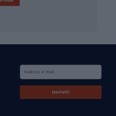
no Club
Accessori per biciclette
Occhiali da ciclismo
is
Borse da ciclismo
Luci per biciclette
mo
Sedili per cicli
Serrature per biciclette
Scarpe da ciclismo con plateau
Zaini da ciclismo
Indirizzo e-mail
Componenti per biciclette
Selle per biciclette
Iscriviti
Pedali da bicicletta
Ruote di bicicletta