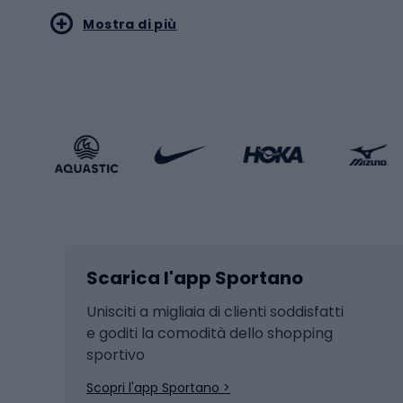
Mostra di più
Pallon
Stile sportivo
Scarp
Abbigliamento sportivo
Porte 
Calzature sportive
Abbig
Accessori Sportstyle
Abbig
Sport invernali
Casc
Sci
Caschi
Scarica l'app Sportano
Sci di fondo
Casch
Hockey
Casch
Unisciti a migliaia di clienti soddisfatti
e goditi la comodità dello shopping
Snowboard
sportivo
Skit
Skitouring
Scopri l'app Sportano >
Pattini da ghiaccio