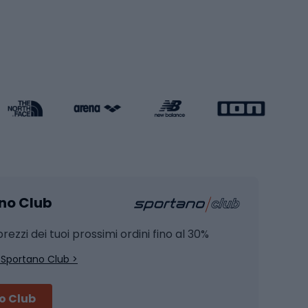
Pattini a rotelle
Pattini in linea
s cardio
Skateboard
Attrezzature per l'allenamento della forza
Protezioni per pattinaggio
Caschi da pattinaggio
Pesca
mento
Pesca alla carpa
ano Club
Pesca al siluro
hette
Pesca a spinning
rezzi dei tuoi prossimi ordini fino al 30%
Pesca con galleggiante
 Sportano Club >
Pesca al feeder di fondo
no Club