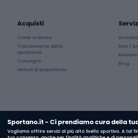
Cam
Tavole SUP
Mute in neoprene
Acces
Acquisti
Serviz
Cucin
Calzature da escursionismo
Come ordinare
Domande
Tracciamento della
Resi / 
Stivali da trekking
Mobil
spedizione
Reclami
Consegna
Scarponi da montagna
Tende 
Blog
Metodi di pagamento
Scarponi da trekking
Bikepacking
Giacc
Pantal
Corsa orientamento
Pantal
Sportano.it - Ci prendiamo cura della tu
Giacch
Vogliamo offrire servizi al più alto livello sportivo. A tal
Pantal
tuo consenso, anche per finalità analitiche e di personali