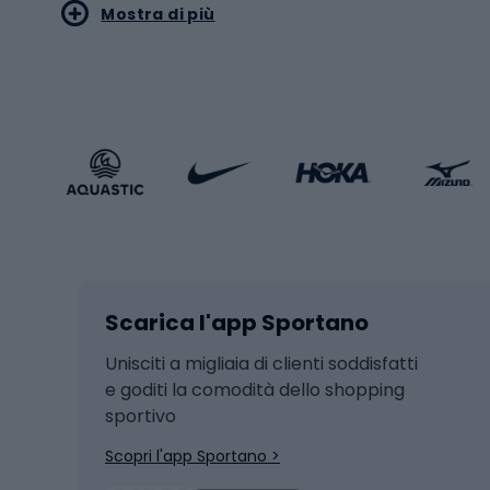
Mostra di più
Pallon
Stile sportivo
Scarp
Abbigliamento sportivo
Porte 
Calzature sportive
Abbig
Accessori Sportstyle
Abbig
Sport invernali
Casc
Sci
Caschi
Scarica l'app Sportano
Sci di fondo
Casch
Hockey
Casch
Unisciti a migliaia di clienti soddisfatti
e goditi la comodità dello shopping
Snowboard
sportivo
Skit
Skitouring
Scopri l'app Sportano >
Pattini da ghiaccio
Sci da