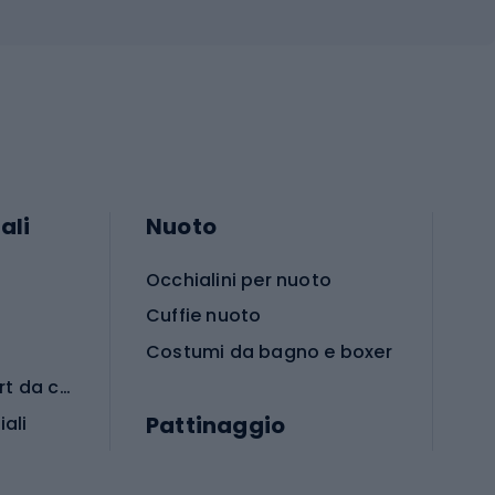
ali
Nuoto
Occhialini per nuoto
Cuffie nuoto
Costumi da bagno e boxer
Abbigliamento per sport da combattimento
Pattinaggio
iali
iali
Monopattini