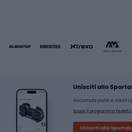
i da calcio
Palestra e fitness
e da pallamano
da calcio
Attrezzature per fitnes
liamento da calcio
liamento da basket
Yoga
Abbigliamento fitness
hi da ciclismo
Calzature fitness
Accessori per l'allena
 integrali
Unisciti allo Sport
i da strada
Sport con le racc
i MTB
Accumula punti e riduci i p
Squash
Scopri il programma fedeltà
ouring
Badminton
Ping pong
Unisciti allo Sporta
 sci alpinismo