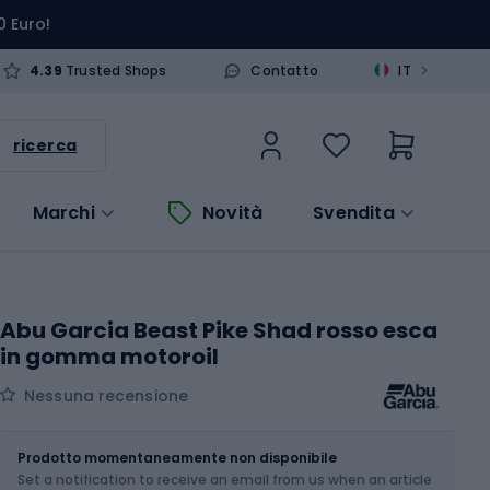
0 Euro!
>
4.39
Trusted Shops
Contatto
IT
ricerca
Marchi
Novità
Svendita
Abu Garcia Beast Pike Shad rosso esca
in gomma motoroil
Nessuna recensione
Dimensione
16 cm
Prodotto momentaneamente non disponibile
Set a notification to receive an email from us when an article