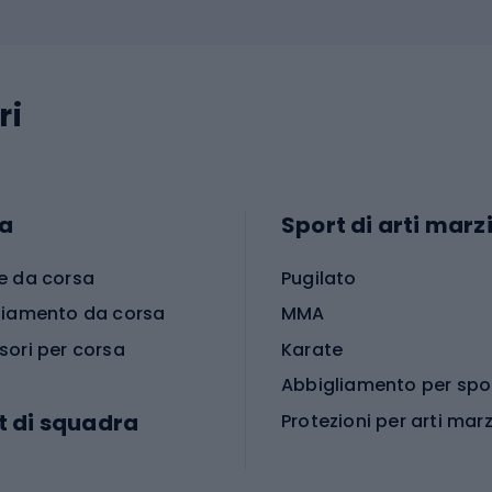
ri
a
Sport di arti marzi
e da corsa
Pugilato
liamento da corsa
MMA
sori per corsa
Karate
t di squadra
Protezioni per arti marz
Accessori per arti marz
e da calcio