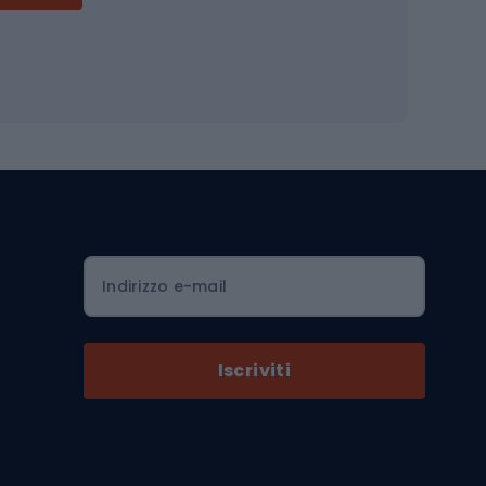
Accessori per biciclette
Occhiali da ciclismo
is
Borse da ciclismo
Luci per biciclette
mo
Sedili per cicli
Serrature per biciclette
Scarpe da ciclismo con plateau
Zaini da ciclismo
Indirizzo e-mail
Componenti per biciclette
Selle per biciclette
Iscriviti
Pedali da bicicletta
Ruote di bicicletta