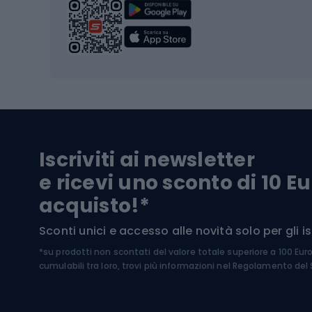
Scarpo
Biciclette
Baston
Biciclette elettriche
Abbig
Biciclette da MTB
Sci
Biciclette da strada
Biciclette da trekking
Pantal
Iscriviti ai newsletter
Biciclette da ghiaia
Scarpo
e ricevi uno sconto di 10 Eu
Biciclette per bambini
Occhia
acquisto!*
Sci di
Sport acquatici
Sconti unici e accesso alle novità solo per gli isc
Sci pe
*su prodotti non scontati del valore totale superiore a 100 Eur
Costumi da bagno
Caschi
cumulabili tra loro, trovi più informazioni nel
Regolamento del S
Kayak
Abbig
Gommoni