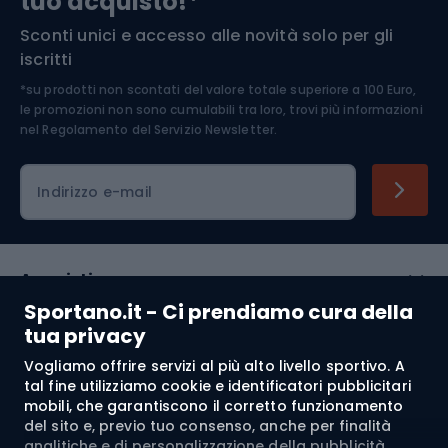
tuo acquisto!*
Sconti unici e accesso alle novità solo per gli
Medicina dello sport
iscritti
*su prodotti non scontati del valore totale superiore a 100 Euro,
Abbigliamento ciclistico
le promozioni non sono cumulabili tra loro, trovi più informazioni
nel
Regolamento del Servizio Newsletter.
Indirizzo e-mail
Acquisti
Sportano.it - Ci prendiamo cura della
Servizio clienti
tua privacy
Vogliamo offrire servizi al più alto livello sportivo. A
Regolamento
tal fine utilizziamo cookie e identificatori pubblicitari
mobili, che garantiscono il corretto funzionamento
Chi siamo
del sito e, previo tuo consenso, anche per finalità
analitiche e di personalizzazione della pubblicità,