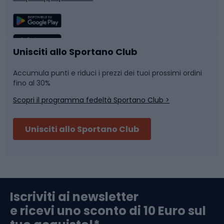
Sport di squadra
Camminata nordica
Caschi da ciclismo
Nuoto
Unisciti allo Sportano Club
Accumula punti e riduci i prezzi dei tuoi prossimi ordini
Skitouring
Pattinaggio
fino al 30%
Scopri il programma fedeltà Sportano Club >
Sci
Pesca
Unisciti allo Sportano Club
Campeggio
Accessori per biciclette
Abbigliamento da escursionismo
Componenti per biciclette
Iscriviti ai newsletter
e ricevi uno sconto di 10 Euro sul
Arrampicata