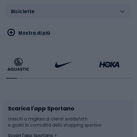
Biciclette
Sport acquatici
Sport di arti marziali
Mostra di più
Calzature da escursionismo
Palestra e fitness
Bikepacking
Sport con le racchette
Corsa orientamento
Scarpe da ciclismo
Scarica l'app Sportano
Bushcraft
Slitte e slittini
Unisciti a migliaia di clienti soddisfatti
e goditi la comodità dello shopping sportivo
Corsa
Snowboard
Scopri l'app Sportano >