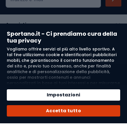
Acquisti
Sportano.it - Ci prendiamo cura della
Servizio clienti
tua privacy
Vogliamo offrire servizi al più alto livello sportivo. A
Regolamento
tal fine utilizziamo cookie e identificatori pubblicitari
mobili, che garantiscono il corretto funzionamento
Chi siamo
del sito e, previo tuo consenso, anche per finalità
analitiche e di personalizzazione della pubblicità,
ossia per mostrarti contenuti e annunci
personalizzati in base ai tuoi interessi e per misurarne
Spedizione a:
IT
l’efficacia. I cookie e gli identificatori pubblicitari
mobili possono essere utilizzati sia per attività
Impostazioni
pubblicitarie personalizzate sia non personalizzate, a
seconda dei consensi da te espressi. Se clicchi su
© 2026 Sportano
Accetta tutto
“Accetta tutto”, acconsenti al trattamento dei tuoi
dati personali da parte di SPORTANO.COM Sp. z o.o. e
dei suoi Partner Fidati, inclusa la personalizzazione