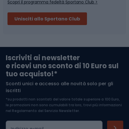
Scopri il programma fedeltà Sportano Club >
Sci
Pesca
Unisciti allo Sportano Club
Campeggio
Accessori per biciclette
Abbigliamento da escursionismo
Componenti per biciclette
Iscriviti ai newsletter
e ricevi uno sconto di 10 Euro sul
Arrampicata
tuo acquisto!*
Sconti unici e accesso alle novità solo per gli
Medicina dello sport
iscritti
*su prodotti non scontati del valore totale superiore a 100 Euro,
Abbigliamento ciclistico
le promozioni non sono cumulabili tra loro, trovi più informazioni
nel
Regolamento del Servizio Newsletter.
Indirizzo e-mail