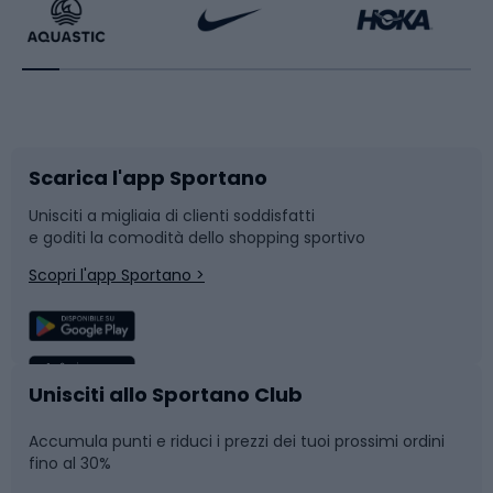
Bikepacking
Sport con le racchette
Corsa orientamento
Scarpe da ciclismo
Scarica l'app Sportano
Bushcraft
Slitte e slittini
Unisciti a migliaia di clienti soddisfatti
e goditi la comodità dello shopping sportivo
Corsa
Snowboard
Scopri l'app Sportano >
Sport di squadra
Camminata nordica
Caschi da ciclismo
Nuoto
Unisciti allo Sportano Club
Accumula punti e riduci i prezzi dei tuoi prossimi ordini
Skitouring
Pattinaggio
fino al 30%