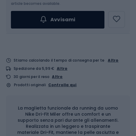
Scegli un'opzione...
article becomes available.
Avvisami
Stiamo calcolando il tempo di consegna per te
Altro
Spedizione da 5,99 €
Altro
30 giorni per il reso
Altro
Prodotti originali
Controlla qui
La maglietta funzionale da running da uomo
Nike Dri-Fit Miler offre un comfort e un
supporto senza pari durante gli allenamenti.
Realizzata in un leggero e traspirante
materiale Dri-Fit, mantiene la pelle asciutta e