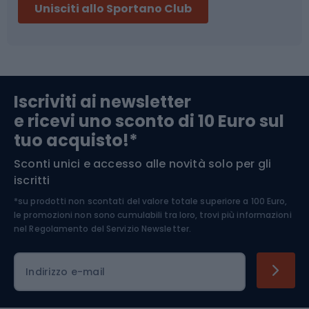
Unisciti allo Sportano Club
Campeggio
Accessori per biciclette
Abbigliamento da escursionismo
Componenti per biciclette
Iscriviti ai newsletter
e ricevi uno sconto di 10 Euro sul
Arrampicata
tuo acquisto!*
Sconti unici e accesso alle novità solo per gli
Medicina dello sport
iscritti
*su prodotti non scontati del valore totale superiore a 100 Euro,
Abbigliamento ciclistico
le promozioni non sono cumulabili tra loro, trovi più informazioni
nel
Regolamento del Servizio Newsletter.
Indirizzo e-mail