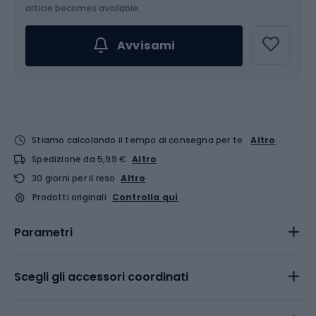
Scegli un'opzione...
article becomes available.
Avvisami
Stiamo calcolando il tempo di consegna per te
Altro
Spedizione da 5,99 €
Altro
30 giorni per il reso
Altro
Prodotti originali
Controlla qui
Parametri
Scegli gli accessori coordinati