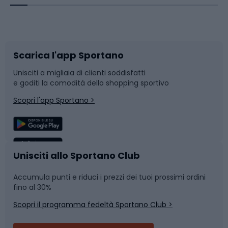
Corsa orientamento
Scarpe da ciclismo
Scarica l'app Sportano
Bushcraft
Slitte e slittini
Unisciti a migliaia di clienti soddisfatti
e goditi la comodità dello shopping sportivo
Corsa
Snowboard
Scopri l'app Sportano >
Sport di squadra
Camminata nordica
Caschi da ciclismo
Nuoto
Unisciti allo Sportano Club
Accumula punti e riduci i prezzi dei tuoi prossimi ordini
Skitouring
Pattinaggio
fino al 30%
Scopri il programma fedeltà Sportano Club >
Sci
Pesca