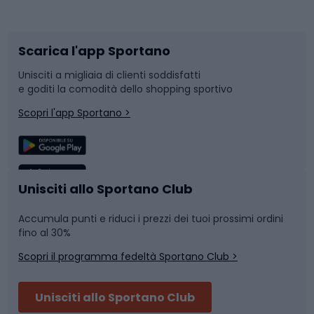
Corsa orientamento
Scarpe da ciclismo
Scarica l'app Sportano
Bushcraft
Slitte e slittini
Unisciti a migliaia di clienti soddisfatti
e goditi la comodità dello shopping sportivo
Corsa
Snowboard
Scopri l'app Sportano >
Sport di squadra
Camminata nordica
Caschi da ciclismo
Nuoto
Unisciti allo Sportano Club
Accumula punti e riduci i prezzi dei tuoi prossimi ordini
Skitouring
Pattinaggio
fino al 30%
Scopri il programma fedeltà Sportano Club >
Sci
Pesca
Unisciti allo Sportano Club