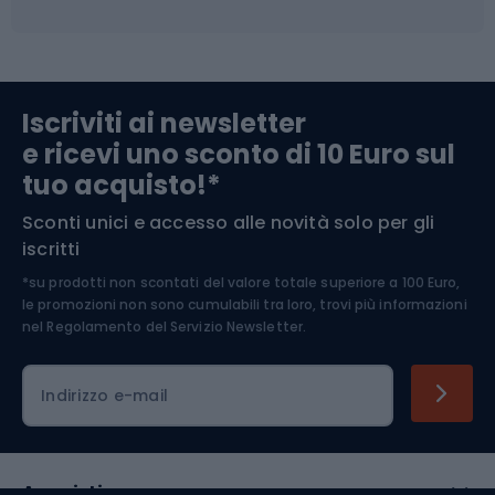
Campeggio
Accessori per biciclette
Abbigliamento da escursionismo
Componenti per biciclette
Iscriviti ai newsletter
e ricevi uno sconto di 10 Euro sul
Arrampicata
tuo acquisto!*
Sconti unici e accesso alle novità solo per gli
Medicina dello sport
iscritti
*su prodotti non scontati del valore totale superiore a 100 Euro,
Abbigliamento ciclistico
le promozioni non sono cumulabili tra loro, trovi più informazioni
nel
Regolamento del Servizio Newsletter.
Indirizzo e-mail
Acquisti