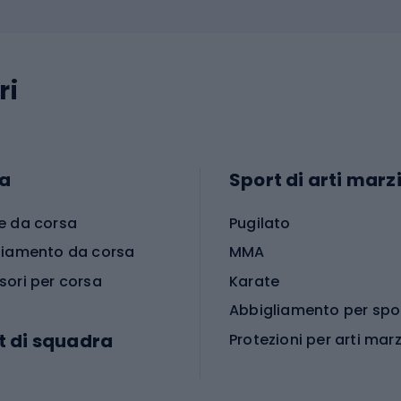
ri
a
Sport di arti marzi
e da corsa
Pugilato
liamento da corsa
MMA
sori per corsa
Karate
t di squadra
Protezioni per arti marz
Accessori per arti marz
e da calcio