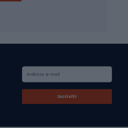
Accessori per biciclette
Occhiali da ciclismo
is
Borse da ciclismo
Luci per biciclette
mo
Sedili per cicli
Serrature per biciclette
Scarpe da ciclismo con plateau
Zaini da ciclismo
Indirizzo e-mail
Componenti per biciclette
Selle per biciclette
Iscriviti
Pedali da bicicletta
Ruote di bicicletta