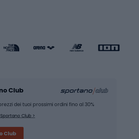
Pattini a rotelle
Pattini in linea
s cardio
Skateboard
Attrezzature per l'allenamento della forza
Protezioni per pattinaggio
Caschi da pattinaggio
Pesca
mento
Pesca alla carpa
ano Club
Pesca al siluro
hette
Pesca a spinning
rezzi dei tuoi prossimi ordini fino al 30%
Pesca con galleggiante
 Sportano Club >
Pesca al feeder di fondo
no Club