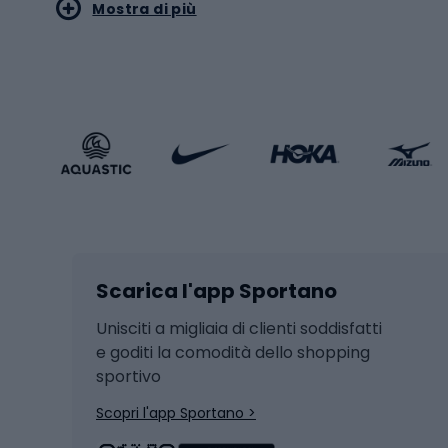
Mostra di più
Pallon
Stile sportivo
Scarp
Abbigliamento sportivo
Porte 
Calzature sportive
Abbig
Accessori Sportstyle
Abbig
Sport invernali
Casc
Sci
Caschi
Scarica l'app Sportano
Sci di fondo
Casch
Hockey
Casch
Unisciti a migliaia di clienti soddisfatti
e goditi la comodità dello shopping
Snowboard
sportivo
Skit
Skitouring
Scopri l'app Sportano >
Pattini da ghiaccio
Sci da