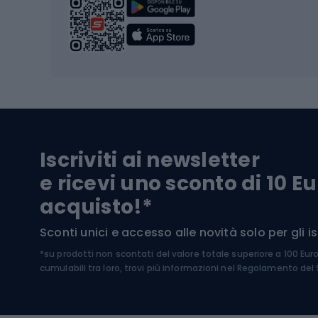
Scarpo
Biciclette
Baston
Biciclette elettriche
Abbig
Biciclette da MTB
Sci
Biciclette da strada
Biciclette da trekking
Pantal
Iscriviti ai newsletter
Biciclette da ghiaia
Scarpo
e ricevi uno sconto di 10 Eu
Biciclette per bambini
Occhia
acquisto!*
Sci di
Sport acquatici
Sconti unici e accesso alle novità solo per gli isc
Sci pe
*su prodotti non scontati del valore totale superiore a 100 Eur
Costumi da bagno
Caschi
cumulabili tra loro, trovi più informazioni nel
Regolamento del S
Kayak
Abbig
Gommoni