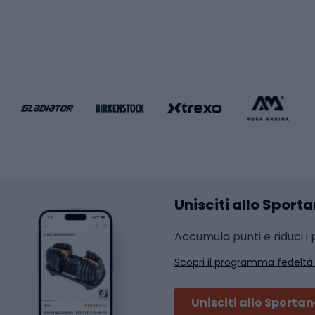
i da calcio
Palestra e fitness
e da pallamano
da calcio
Attrezzature per fitnes
liamento da calcio
liamento da basket
Yoga
Abbigliamento fitness
hi da ciclismo
Calzature fitness
Accessori per l'allena
 integrali
Unisciti allo Sport
i da strada
Sport con le racc
i MTB
Accumula punti e riduci i p
Squash
Scopri il programma fedeltà
ouring
Badminton
Ping pong
Unisciti allo Sporta
 sci alpinismo