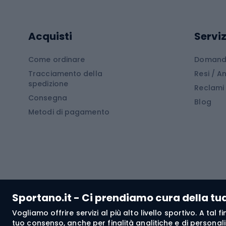
Cam
Tavole SUP
Mute in neoprene
Acces
Acquisti
Serviz
Cucin
Calzature da escursionismo
Come ordinare
Domande
Tracciamento della
Resi / 
Stivali da trekking
Mobil
spedizione
Reclami
Consegna
Scarponi da montagna
Tende 
Blog
Metodi di pagamento
Scarponi da trekking
Bikepacking
Giacc
Pantal
Corsa orientamento
Pantal
Sportano.it - Ci prendiamo cura della tu
Giacch
Vogliamo offrire servizi al più alto livello sportivo. A tal
Pantal
tuo consenso, anche per finalità analitiche e di personali