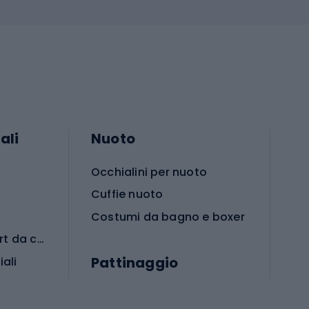
ali
Nuoto
Occhialini per nuoto
Cuffie nuoto
Costumi da bagno e boxer
Abbigliamento per sport da combattimento
Pattinaggio
iali
iali
Monopattini