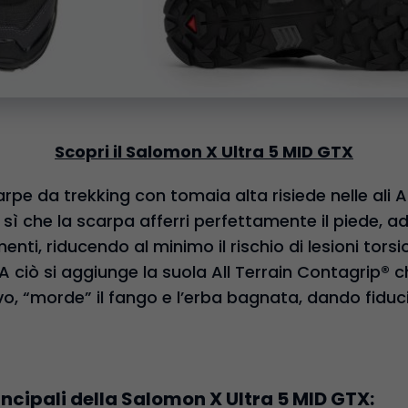
Scopri il Salomon X Ultra 5 MID GTX
arpe da trekking con tomaia alta risiede nelle ali 
sì che la scarpa afferri perfettamente il piede, a
nti, riducendo al minimo il rischio di lesioni torsio
. A ciò si aggiunge la suola All Terrain Contagrip® c
o, “morde” il fango e l’erba bagnata, dando fiduci
incipali della Salomon X Ultra 5 MID GTX: