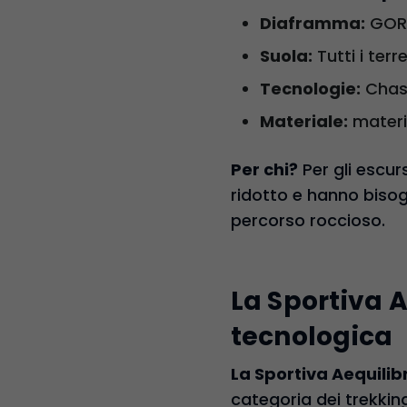
Diaframma:
GOR
Suola:
Tutti i terr
Tecnologie
:
Chass
Materiale
:
materi
Per chi?
Per gli escur
ridotto e hanno bisog
percorso roccioso.
La Sportiva 
tecnologica
La Sportiva Aequili
categoria dei trekking