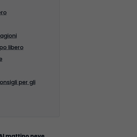
ero
agioni
po libero
e
nsigli per gli
Al mattino neve