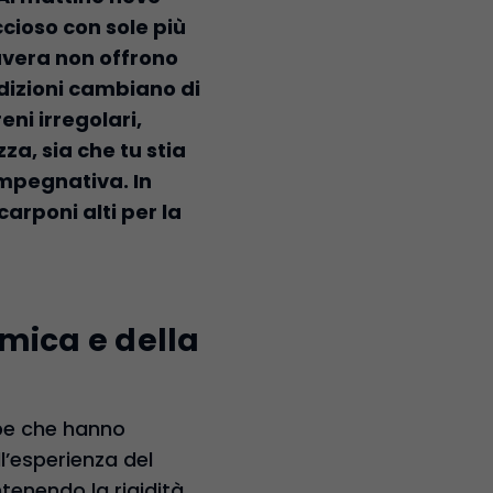
cioso con sole più
mavera non offrono
dizioni cambiano di
ni irregolari,
za, sia che tu stia
impegnativa. In
arponi alti per la
amica e della
rpe che hanno
l’esperienza del
tenendo la rigidità