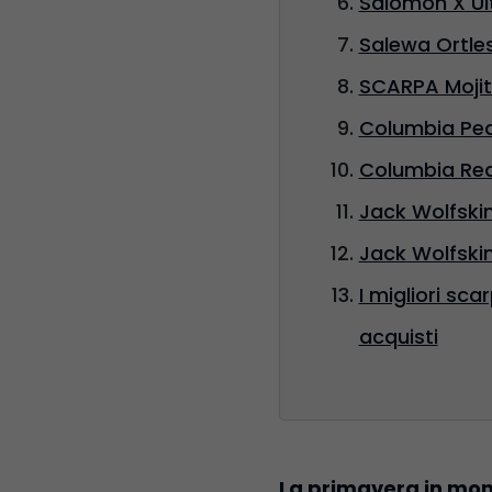
Salomon X Ul
Salewa Ortles
SCARPA Mojito
Columbia Peak
Columbia Redm
Jack Wolfskin
Jack Wolfskin
I migliori sc
acquisti
La primavera in mon