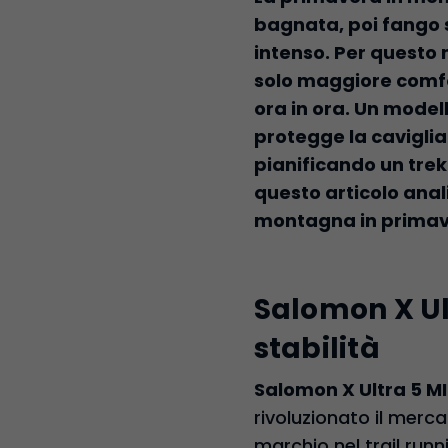
bagnata, poi fango s
intenso. Per questo 
solo maggiore comfo
ora in ora. Un modell
protegge la caviglia 
pianificando un tre
questo articolo anal
montagna in primaver
Salomon X Ult
stabilità
Salomon X Ultra 5 M
rivoluzionato il merca
marchio nel trail run