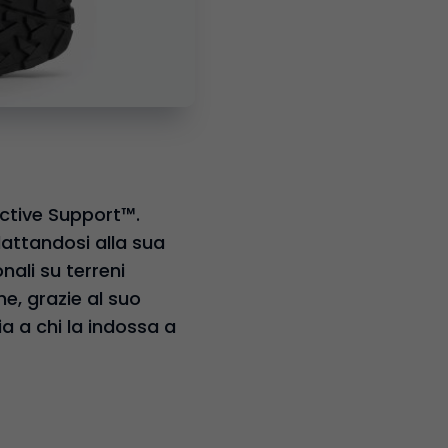
Active Support™.
dattandosi alla sua
nali su terreni
he, grazie al suo
a a chi la indossa a