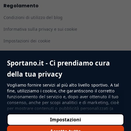
Regolamento
Condizioni di utilizzo del blog
Informativa sulla privacy e sui cookie
Impostazioni dei cookie
Sportano.it - Ci prendiamo cura
Seguiteci
della tua privacy
Vogliamo fornire servizi al più alto livello sportivo. A tal
fine, utilizziamo i cookie, che garantiscono il corretto
funzionamento del servizio e, dopo aver ottenuto il tuo
VAI AL NEGOZIO
consenso, anche per scopi analitici e di marketing, cioè
per mostrare contenuti o pubblicità personalizzati (a
seconda delle tue impostazioni) e misurarne l'efficacia. Se
Impostazioni
clicchi su 'Accetta tutto', esprimerai il consenso al
©2022-2026 Sportano
trattamento dei tuoi dati personali da parte di