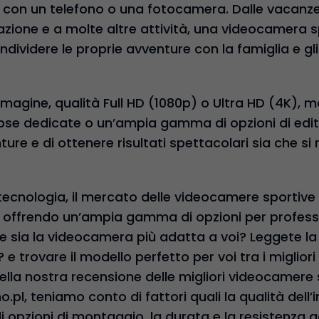
 con un telefono o una fotocamera. Dalle vacanze 
azione e a molte altre attività, una videocamera s
ividere le proprie avventure con la famiglia e gli
immagine, qualità Full HD (1080p) o Ultra HD (4K), 
pse dedicate o un’ampia gamma di opzioni di edit
ure e di ottenere risultati spettacolari sia che si re
 tecnologia, il mercato delle videocamere sportive
, offrendo un’ampia gamma di opzioni per profession
 sia la videocamera più adatta a voi? Leggete la
 trovare il modello perfetto per voi tra i migliori 
Nella nostra recensione delle migliori videocamere s
.pl, teniamo conto di fattori quali la qualità dell’
i opzioni di montaggio, la durata e la resistenza a