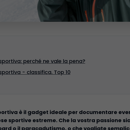
portiva: perché ne vale la pena?
ortiva - classifica. Top 10
rtiva è il gadget ideale per documentare event
 sportive estreme. Che la vostra passione sia lo 
oard o il paracadutismo, o che vogliate sempli