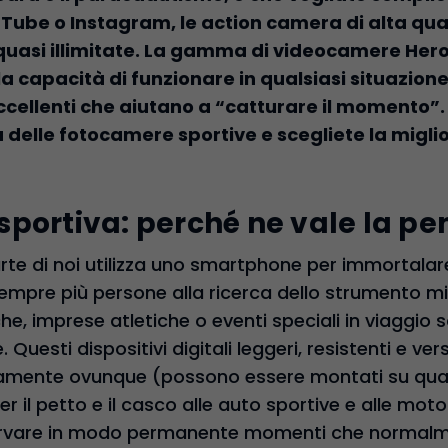
uTube o Instagram, le action camera di alta qua
 quasi illimitate. La gamma di videocamere Hero
 la capacità di funzionare in qualsiasi situazion
i eccellenti che aiutano a “catturare il momento”
a delle fotocamere sportive e scegliete la miglio
portiva: perché ne vale la pe
te di noi utilizza uno smartphone per immortalare
sempre più persone alla ricerca dello strumento mi
e, imprese atletiche o eventi speciali in viaggio 
Questi dispositivi digitali leggeri, resistenti e ver
camente ovunque (possono essere montati su quas
per il petto e il casco alle auto sportive e alle mot
rvare in modo permanente momenti che normal