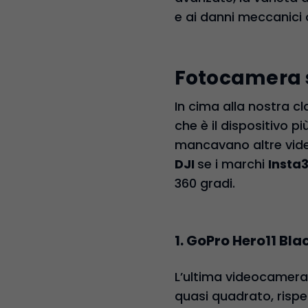
e ai danni meccanici o
Fotocamera sp
In cima alla nostra cl
che è il dispositivo 
mancavano altre vide
DJI
se i marchi
Insta
360 gradi.
1. GoPro Hero11 Bla
L’ultima videocamera 
quasi quadrato, rispe