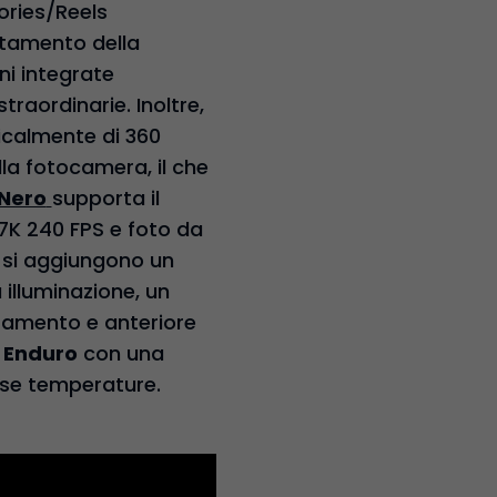
tories/Reels
ntamento della
ni integrate
straordinarie. Inoltre,
icalmente di 360
lla fotocamera, il che
 Nero
supporta il
,7K 240 FPS e foto da
ò si aggiungono un
 illuminazione, un
oramento e anteriore
 Enduro
con una
sse temperature.