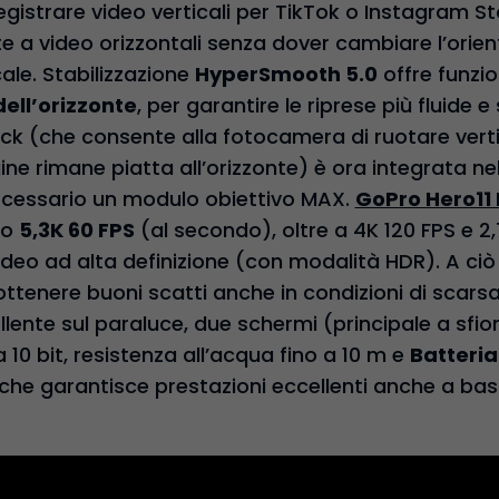
 registrare video verticali per TikTok o Instagram S
 video orizzontali senza dover cambiare l’orie
ale. Stabilizzazione
HyperSmooth 5.0
offre funzio
ell’orizzonte
, per garantire le riprese più fluide e 
ock (che consente alla fotocamera di ruotare vert
ne rimane piatta all’orizzonte) è ora integrata ne
necessario un modulo obiettivo MAX.
GoPro Hero11
co
5,3K 60 FPS
(al secondo), oltre a 4K 120 FPS e 2
deo ad alta definizione (con modalità HDR). A ci
ottenere buoni scatti anche in condizioni di scarsa
llente sul paraluce, due schermi (principale a sfi
 10 bit, resistenza all’acqua fino a 10 m e
Batteria
che garantisce prestazioni eccellenti anche a ba