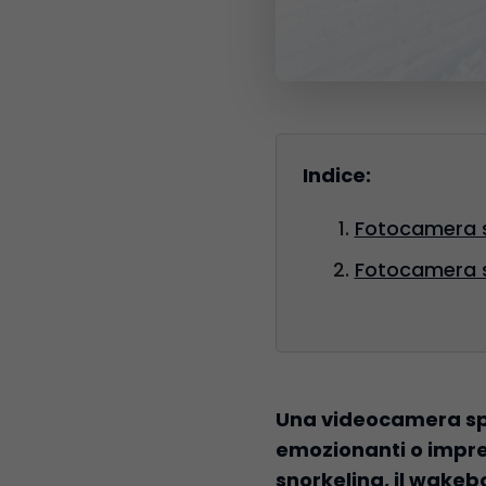
Indice:
Fotocamera s
Fotocamera sp
Una videocamera spo
emozionanti o imprese
snorkeling, il wakeb