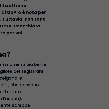
lità offrono
 di GoPro è nota per
e. Tuttavia, non sono
. Date un’occhiata
re per voi.
na?
 i momenti più belli e
gliore per registrare
scelgono le
satili, che possono
i tutte le
o d’acqua),
mente sarebbe