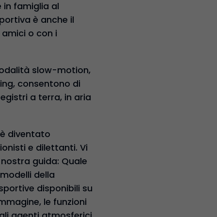
in famiglia al
portiva è anche il
 amici o con i
modalità slow-motion,
ing, consentono di
gistri a terra, in aria
 è diventato
isti e dilettanti. Vi
 nostra guida: Quale
modelli della
portive disponibili su
immagine, le funzioni
gli agenti atmosferici