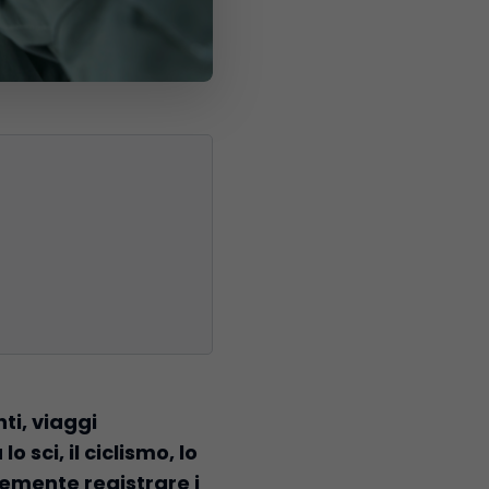
i, viaggi
sci, il ciclismo, lo
cemente registrare i