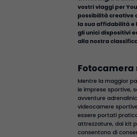
vostri viaggi per Yo
possibilità creative
la sua affidabilità e
gli unici dispositiv
alla nostra classific
Fotocamera s
Mentre la maggior par
le imprese sportive, 
avventure adrenalinich
videocamere sportive. 
essere portati prati
attrezzature, dai kit 
consentono di conse