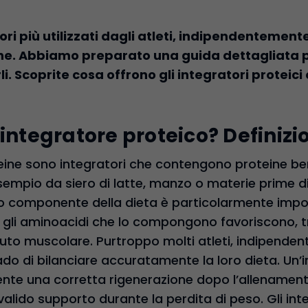
ri più utilizzati dagli atleti, indipendentemente 
ine. Abbiamo preparato una guida dettagliata pe
 Scoprite cosa offrono gli integratori proteici 
integratore proteico? Definizio
oteine sono integratori che contengono proteine be
empio da siero di latte, manzo o materie prime di
 componente della dieta è particolarmente import
hé gli aminoacidi che lo compongono favoriscono, tra
suto muscolare. Purtroppo molti atleti, indipende
rado di bilanciare accuratamente la loro dieta. Un’
te una corretta rigenerazione dopo l’allenament
valido supporto durante la perdita di peso. Gli int