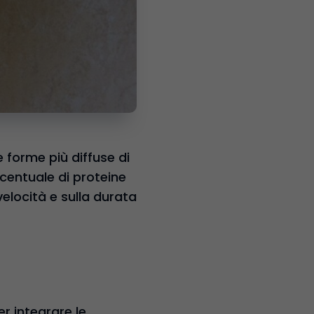
 forme più diffuse di
ercentuale di proteine
 velocità e sulla durata
r integrare le