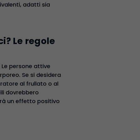
valenti, adatti sia
i? Le regole
. Le persone attive
poreo. Se si desidera
atore al frullato o al
bili dovrebbero
rà un effetto positivo