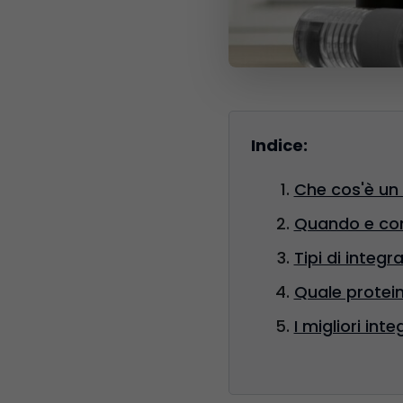
Indice:
Che cos'è un 
Quando e come
Tipi di integr
Quale protein
I migliori int