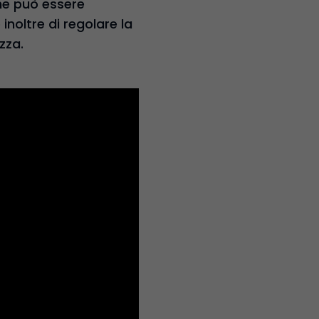
che può essere
noltre di regolare la
zza.