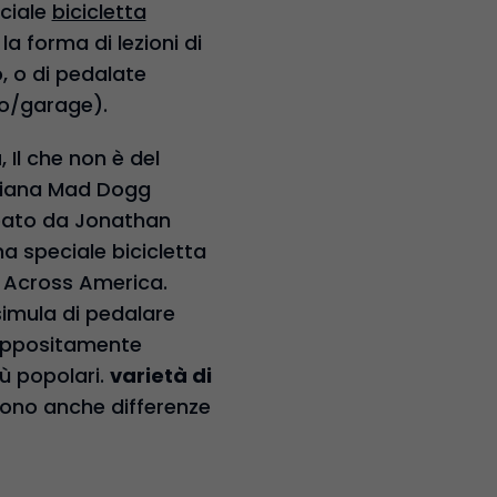
eciale
bicicletta
a forma di lezioni di
, o di pedalate
no/garage).
a
, Il che non è del
rniana Mad Dogg
deato da Jonathan
na speciale bicicletta
e Across America.
simula di pedalare
a appositamente
iù popolari.
varietà di
ono anche differenze