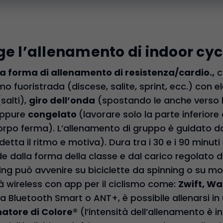
ge l’allenamento di indoor cyc
na forma di allenamento di resistenza/cardio.,
c
mo fuoristrada (discese, salite, sprint, ecc.) con el
(salti),
giro dell’onda
(spostando le anche verso l
oppure
congelato
(lavorare solo la parte inferiore
orpo ferma). L’allenamento di gruppo è guidato da
ta il ritmo e motiva). Dura tra i 30 e i 90 minuti e i
de dalla forma della classe e dal carico regolato
ling può avvenire su biciclette da spinning o su mod
à wireless con app per il ciclismo come:
Zwift, W
a Bluetooth Smart o ANT+, è possibile allenarsi in
natore di
Colore
® (l’intensità dell’allenamento è in