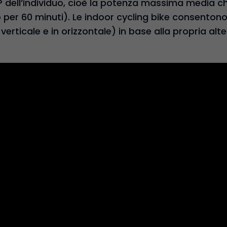
TP dell’individuo, cioè la potenza massima media 
er 60 minuti). Le indoor cycling bike consentono i
 verticale e in orizzontale) in base alla propria alte