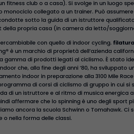
n fitness club o a casa). Si svolge in un luogo sp
io monociclo collegato a un trainer. Può assumere l
ondotte sotto la guida di un istruttore qualificato
rt della propria casa (in camera da letto/soggior
ntercambiabile con quello di indoor cycling.
filatur
ing® è un marchio di proprietà dell’azienda califo
a gamma di prodotti legati al ciclismo. È stato i
indoor che, alla fine degli anni ’80, ha sviluppato u
enamento indoor in preparazione alla 3100 Mile Rac
programma di corsi di ciclismo di gruppo in cui si 
uida di un istruttore e al ritmo di musica energic
indi affermare che lo spinning è uno degli sport p
amo ancora la scuola Schwinn o Tomahawk. Ci s
e o nella forma delle classi.