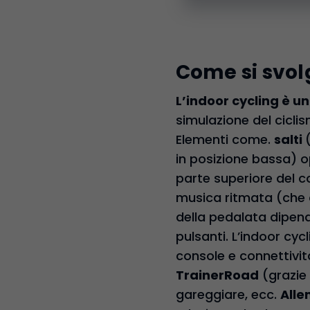
Come si svol
L’indoor cycling è u
simulazione del ciclis
Elementi come.
salti
in posizione bassa) 
parte superiore del c
musica ritmata (che det
della pedalata dipen
pulsanti. L’indoor cyc
console e connettivit
TrainerRoad
(grazie 
gareggiare, ecc.
Alle