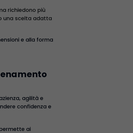
ma richiedono più
no una scelta adatta
mensioni e alla forma
allenamento
zienza, agilità e
rendere confidenza e
 permette ai