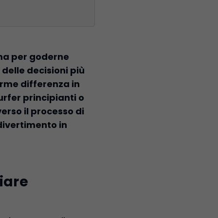
 ma per goderne
delle decisioni più
orme differenza in
rfer principianti o
erso il processo di
divertimento in
ziare