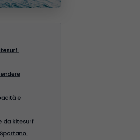
kitesurf
prendere
pacità e
e da kitesurf
di Sportano