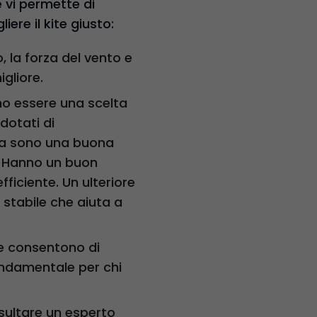
é vi permette di
iere il kite giusto:
, la forza del vento e
migliore.
sono essere una scelta
dotati di
prua sono una buona
za. Hanno un buon
ficiente. Un ulteriore
 stabile che aiuta a
che consentono di
fondamentale per chi
sultare un esperto