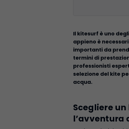
Il kitesurf è uno de
appieno è necessaria 
importanti da prende
termini di prestazion
professionisti espert
selezione del kite pe
acqua.
Scegliere un 
l’avventura 