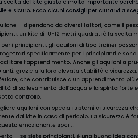
 la scelta del kite giusto è molto importante perch
e e sicuro. Ecco alcuni consigli per aiutarvi a scegl
uilone – dipendono da diversi fattori, come il peso
ncipianti, un kite di 10-12 metri quadrati è la scelta 
per i principianti, gli aquiloni di tipo trainer pos
ogettati specificamente per i principianti e sono 
 facilitare l’apprendimento. Anche gli aquiloni a 
pianti, grazie alla loro elevata stabilità e sicurez
feriore, che contribuisce a un apprendimento più ef
ilità di sollevamento dall’acqua e la spinta forte e
sotto controllo.
egliere aquiloni con speciali sistemi di sicurezza 
nte dal kite in caso di pericolo. La sicurezza è 
e questo emozionante sport.
erto – se siete principianti, è una buona idea con