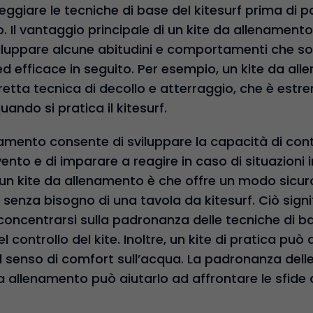
eggiare le tecniche di base del kitesurf prima di p
 Il vantaggio principale di un kite da allenament
 sviluppare alcune abitudini e comportamenti che 
 ed efficace in seguito. Per esempio, un kite da a
retta tecnica di decollo e atterraggio, che è es
quando si pratica il kitesurf.
enamento consente di sviluppare la capacità di contro
vento e di imparare a reagire in caso di situazioni 
 un kite da allenamento è che offre un modo sicur
 senza bisogno di una tavola da kitesurf. Ciò signif
concentrarsi sulla padronanza delle tecniche di b
 controllo del kite. Inoltre, un kite di pratica può
 il senso di comfort sull’acqua. La padronanza dell
da allenamento può aiutarlo ad affrontare le sfide 