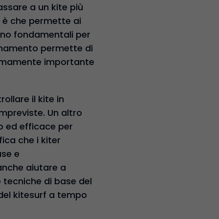
assare a un kite più
o è che permette ai
sono fondamentali per
llenamento permette di
tremamente importante
llare il kite in
impreviste. Un altro
o ed efficace per
ica che i kiter
ase e
 anche aiutare a
e tecniche di base del
del kitesurf a tempo