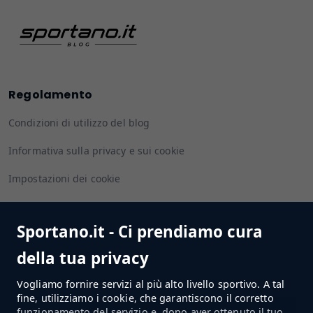
Regolamento
Condizioni di utilizzo del blog
Informativa sulla privacy e sui cookie
Impostazioni dei cookie
Sportano.it - Ci prendiamo cura
Seguiteci
della tua privacy
Vogliamo fornire servizi al più alto livello sportivo. A tal
fine, utilizziamo i cookie, che garantiscono il corretto
funzionamento del servizio e, dopo aver ottenuto il tuo